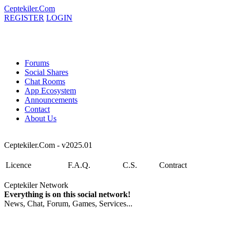
Ceptekiler.Com
REGISTER
LOGIN
Forums
Social Shares
Chat Rooms
App Ecosystem
Announcements
Contact
About Us
Ceptekiler.Com - v2025.01
Licence
F.A.Q.
C.S.
Contract
Ceptekiler Network
Everything is on this social network!
News, Chat, Forum, Games, Services...