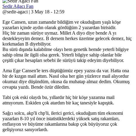
Sedir Ağacı Fan
@sedir-agaci | 3 May 18 - 12:59
Ege Cansen, uzun zamandır bildiğim ve okuduğum yaşlı köşe
yazarları içinde aydın olarak gördüğüm 2 yazardan birisidir.
Hiç bir zaman sürüye uymaz. Millet A diyo diye bende A yı
destekleyeyim demez. B dersem herkes üzerime gelecek demez, hiç
korkmadan B diyebiliyor.
Bu sürü dışında kalabilme olayı hem genetik hemde yeterli bilgiye
sahip olma ile ilgili olsa gerek. Yeterli bilgiye sahip olanlar bile
çeşitli çıkar hesapları sebebi ile sürüyü takip edeyim diyebiliyor.
Ama Ege Cansen'le ters düştüğümüz epey yazısı da var. Hatta ona
bir de kızgın mail attım. Nasıl olsa her gün yüzlerce mail alıyordur
okumaz diye düşündüm, okusa da muhatap almaz dedim. Okumuş
cevapta yazdı. Bende özür diledim.
Tabi çok eski olaydı bu, yıllardır hiç bir köşe yazarına mail
atmıyorum. Eskiden çok atardım bir kaç tanesiyle kapıştık.
Sağcı solcu, akp'li chp'li, ilerici gerici, okuduğum tüm ekonomi
yazarları 8-10 yıl önce istatistiklerdeki yüksek satış rakamları,
enflasyon ve büyüme rakamlarına bakıp çok büyüyoruz çok
gelişiyoruz sanıyorlardı.