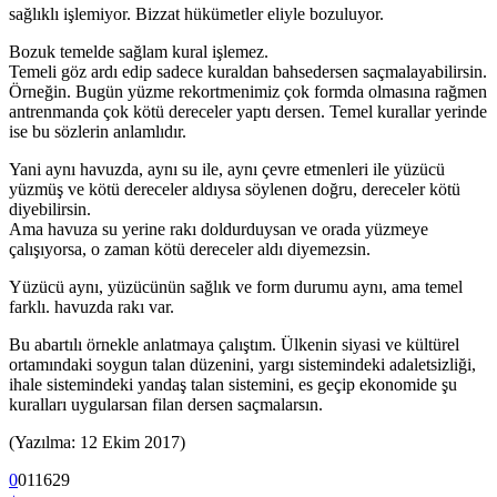
sağlıklı işlemiyor. Bizzat hükümetler eliyle bozuluyor.
Bozuk temelde sağlam kural işlemez.
Temeli göz ardı edip sadece kuraldan bahsedersen saçmalayabilirsin.
Örneğin. Bugün yüzme rekortmenimiz çok formda olmasına rağmen
antrenmanda çok kötü dereceler yaptı dersen. Temel kurallar yerinde
ise bu sözlerin anlamlıdır.
Yani aynı havuzda, aynı su ile, aynı çevre etmenleri ile yüzücü
yüzmüş ve kötü dereceler aldıysa söylenen doğru, dereceler kötü
diyebilirsin.
Ama havuza su yerine rakı doldurduysan ve orada yüzmeye
çalışıyorsa, o zaman kötü dereceler aldı diyemezsin.
Yüzücü aynı, yüzücünün sağlık ve form durumu aynı, ama temel
farklı. havuzda rakı var.
Bu abartılı örnekle anlatmaya çalıştım. Ülkenin siyasi ve kültürel
ortamındaki soygun talan düzenini, yargı sistemindeki adaletsizliği,
ihale sistemindeki yandaş talan sistemini, es geçip ekonomide şu
kuralları uygularsan filan dersen saçmalarsın.
(Yazılma: 12 Ekim 2017)
0
0
1
1629