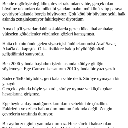
Bende o görüşte değildim, devlet rakamları sahte, gerçek olan
büyüme rakamları da millet bi yandan malını mülkünü satıp paraya
çeviriyor kalanda borçla büyüyoruz. Çok kötü bir büyüme şekli halk
aslında zenginleşmiyor fakirleşiyor diyordum.
Ama chp'li yazarlar dahil sokaklarda gezen lüks ithal arabalar,
yükselen gökdelenler yüzünden gözleri kamaşmıştı.
Hatta chp'nin önde gelen siyasetçisi ünlü ekonomist Asaf Savaş
Akat'la da kapıştık. O istatistiklere bakıp büyüdüğümüzü
geliştiğimizi sanıyordu.
Ben 2006 yılında başladım işlerin aslında kötüye gittiğini
söylemeye. Ege Cansen ise sanırım 2010 yılında bir yazı yazdı.
Sadece %40 büyüdük, geri kalan sahte dedi. Sürüye uymayan bir
yazıydı.
Gerçek aydında böyle yapardı, sürüye uymaz ve küçük çıkar
hesaplarına girişmez.
Ege beyle anlaşamadığımız konuların sebebini de çözdüm.
Fakirlerin ve ezilen halkın durumunun farkında değil. Zengin
çevrelerin tarafında duruyor.
Bir aydın zenginin yanında durmaz. Hele sürekli haksız olan