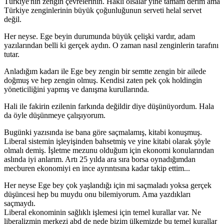
Türkiye'nin zengin çevrelerinin. Haklı olsalar yine tamam derim ama
Türkiye zenginlerinin büyük çoğunluğunun serveti helal servet
değil.
Her neyse. Ege beyin durumunda büyük çelişki vardır, adam
yazılarından belli ki gerçek aydın. O zaman nasıl zenginlerin tarafını
tutar.
Anladığım kadarı ile Ege bey zengin bir semtte zengin bir ailede
doğmuş ve hep zengin olmuş. Kendisi zaten pek çok holdingin
yöneticiliğini yapmış ve danışma kurullarında.
Hali ile fakirin ezilenin farkında değildir diye düşünüyordum. Hala
da öyle düşünmeye çalışıyorum.
Bugünki yazısında ise bana göre saçmalamış, kitabi konuşmuş.
Liberal sistemin işleyişinden bahsetmiş ve yine kitabi olarak şöyle
olmalı demiş. İşletme mezunu olduğum için ekonomi konularından
aslında iyi anlarım. Artı 25 yılda ara sıra borsa oynadığımdan
mecburen ekonomiyi en ince ayrıntısına kadar takip ettim...
Her neyse Ege bey çok yaşlandığı için mi saçmaladı yoksa gerçek
düşüncesi hep bu muydu onu bilemiyorum. Ama yazdıkları
saçmaydı.
Liberal ekonominin sağlıklı işlemesi için temel kurallar var. Ne
liberalizmin merkezi abd de nede bizim ülkemizde bu temel kurallar