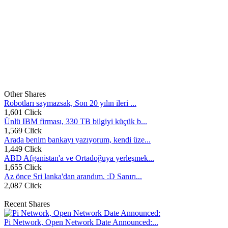
Other Shares
Robotları saymazsak, Son 20 yılın ileri ...
1,601 Click
Ünlü IBM firması, 330 TB bilgiyi küçük b...
1,569 Click
Arada benim bankayı yazıyorum, kendi üze...
1,449 Click
ABD Afganistan'a ve Ortadoğuya yerleşmek...
1,655 Click
Az önce Sri lanka'dan arandım. :D Sanırı...
2,087 Click
Recent Shares
Pi Network, Open Network Date Announced:...