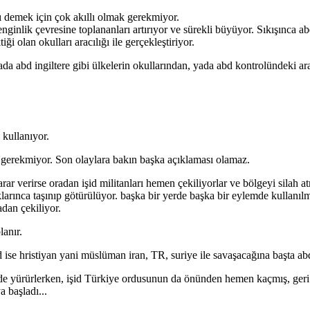
lı demek için çok akıllı olmak gerekmiyor.
nginlik çevresine toplananları artırıyor ve sürekli büyüyor. Sıkışınca 
ği olan okulları aracılığı ile gerçekleştiriyor.
ada abd ingiltere gibi ülkelerin okullarından, yada abd kontrolündeki ara
 kullanıyor.
k gerekmiyor. Son olaylara bakın başka açıklaması olamaz.
rar verirse oradan işid militanları hemen çekiliyorlar ve bölgeyi silah a
çaklarınca taşınıp götürülüyor. başka bir yerde başka bir eylemde kullanıl
adan çekiliyor.
lanır.
bd ise hristiyan yani müslüman iran, TR, suriye ile savaşacağına başta ab
iye'de yürürlerken, işid Türkiye ordusunun da önünden hemen kaçmış, geri 
 başladı...