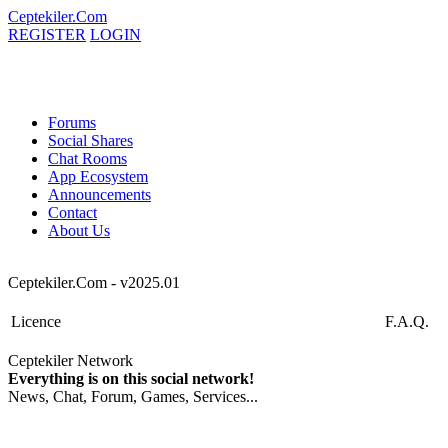
Ceptekiler.Com
REGISTER
LOGIN
Forums
Social Shares
Chat Rooms
App Ecosystem
Announcements
Contact
About Us
Ceptekiler.Com - v2025.01
Licence
F.A.Q.
Ceptekiler Network
Everything is on this social network!
News, Chat, Forum, Games, Services...