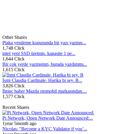
Other Shares
Plaka yenileme konusunda bir yazı yazmış...
1,748 Click
intel yeni SSD üretmiş. kapasite 1 pe...
1,644 Click
Bir çok yerde yazmıştım, burada yazdımmı...
1,615 Click
İsmi Claudia Cardinale. Harika bi şey. B...
3,826 Click
İlginç haber Mazda otomobil markasından....
1,577 Click
Recent Shares
Pi Network, Open Network Date Announced:...
1year 5month ago
Nicolas: "Become a KYC Validator if you’...