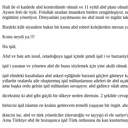
Hali ile el kaidede abd kontrolünde olmalı ve 11 eylül abd planı olma
Aynen fetö de öyle. Fetullah sıradan imamken birden zenginleşiyor, ze
örgütünü yönetiyor. Dünyadaki yayılmasını ise abd israil ve ingiliz takti
Bizdeki kilit siyasilere bakın bir kısmı abd robert kolejlerden mezun y
Konu neydi ya.!!!
Ha işid,
Abd ve batı artı israil, ortadoğuyu işgal içinde şimdi işid i ve barzaniyi
işid i yaratan ve yöneten abd dir bunu söylemek için yine akıllı olma
işid elindeki kasabalara abd askeri eşliğinde barzani güçleri gitmeye ka
yıllardır oralarda aile oluşturmuş işid militanlarının aileleri de abd u
ama başka ordu gelsin işid militanları savaşıyor. abd gidince silah atm
diceksiniz ki abd gibi güçlü bir ülkeye neden dirensin. 2 şekilde cevap
birincisi işid islamın en kralını getirecem temelli yaşayan bir örgüt. a
ikincisi ise, abd ve türk yöneticiler (davutoğlu ve tayyip) el ele sur
Ama Türkiye abd ile bozuşunca işid Türk ordusuna da kan kusturmaya