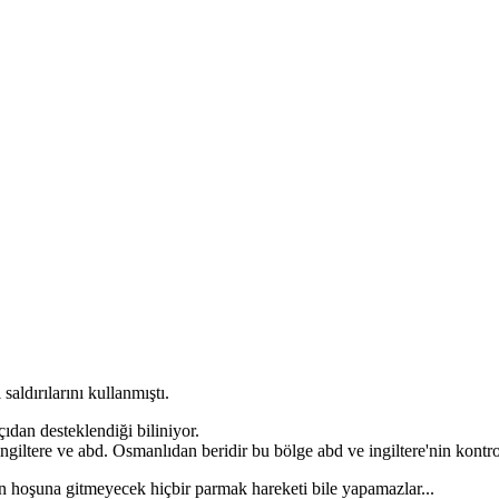
aldırılarını kullanmıştı.
çıdan desteklendiği biliniyor.
e ingiltere ve abd. Osmanlıdan beridir bu bölge abd ve ingiltere'nin kont
 nin hoşuna gitmeyecek hiçbir parmak hareketi bile yapamazlar...