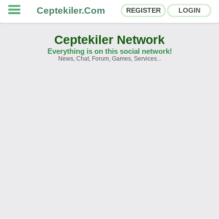
Ceptekiler.Com
REGISTER
LOGIN
Ceptekiler Network
Everything is on this social network!
News, Chat, Forum, Games, Services...
Forums
Social Shares
Chat Rooms
App Ecosystem
Announcements
Contact
About Us
Ceptekiler.Com - v2025.01
Licence
F.A.Q.
C.S.
Contract