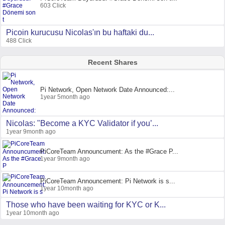
603 Click
Picoin kurucusu Nicolas'ın bu haftaki du...
488 Click
Recent Shares
Pi Network, Open Network Date Announced:...
1year 5month ago
Nicolas: "Become a KYC Validator if you’...
1year 9month ago
PiCoreTeam Announcument: As the #Grace P...
1year 9month ago
PiCoreTeam Announcement: Pi Network is s...
1year 10month ago
Those who have been waiting for KYC or K...
1year 10month ago