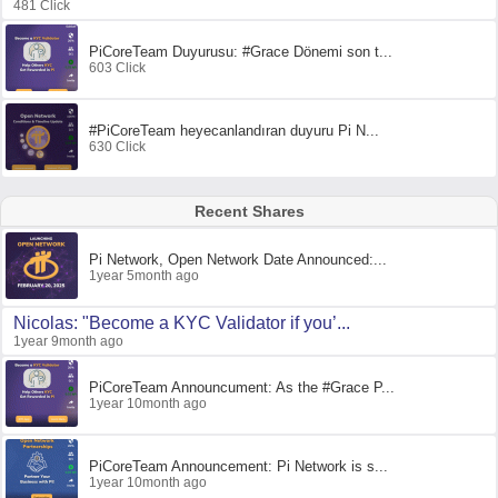
481 Click
PiCoreTeam Duyurusu: #Grace Dönemi son t...
603 Click
#PiCoreTeam heyecanlandıran duyuru Pi N...
630 Click
Recent Shares
Pi Network, Open Network Date Announced:...
1year 5month ago
Nicolas: "Become a KYC Validator if you’...
1year 9month ago
PiCoreTeam Announcument: As the #Grace P...
1year 10month ago
PiCoreTeam Announcement: Pi Network is s...
1year 10month ago