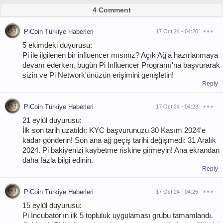
4 Comment
PiCoin Türkiye Haberleri
17 Oct 24 - 04:20
5 ekimdeki duyurusu:
Pi ile ilgilenen bir influencer mısınız? Açık Ağ'a hazırlanmaya
devam ederken, bugün Pi Influencer Programı'na başvurarak
sizin ve Pi Network'ünüzün erişimini genişletin!
Reply
PiCoin Türkiye Haberleri
17 Oct 24 - 04:23
21 eylül duyurusu:
İlk son tarih uzatıldı: KYC başvurunuzu 30 Kasım 2024'e
kadar gönderin! Son ana ağ geçiş tarihi değişmedi: 31 Aralık
2024. Pi bakiyenizi kaybetme riskine girmeyin! Ana ekrandan
daha fazla bilgi edinin.
Reply
PiCoin Türkiye Haberleri
17 Oct 24 - 04:25
15 eylül duyurusu:
Pi Incubator'ın ilk 5 topluluk uygulaması grubu tamamlandı.