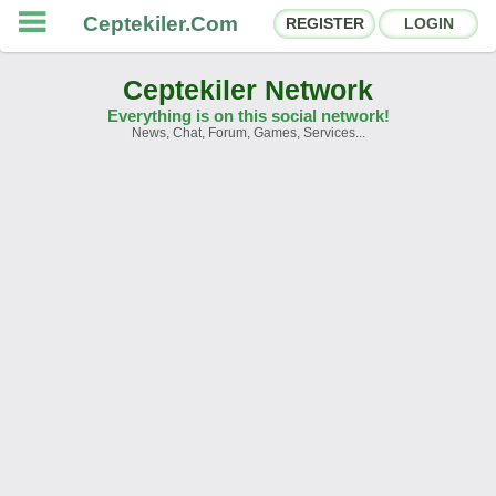
Ceptekiler.Com
REGISTER
LOGIN
Ceptekiler Network
Everything is on this social network!
News, Chat, Forum, Games, Services...
Forums
Social Shares
Chat Rooms
App Ecosystem
Announcements
Contact
About Us
Ceptekiler.Com - v2025.01
Licence
F.A.Q.
C.S.
Contract