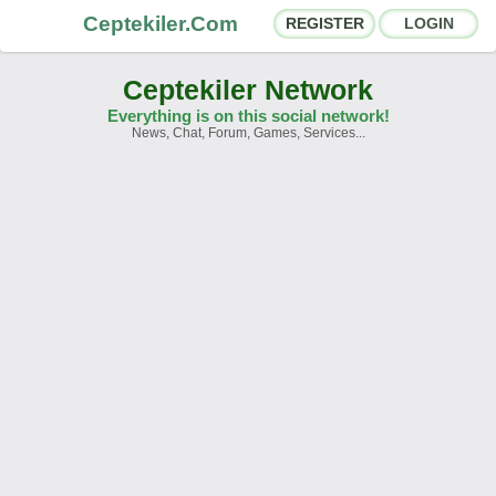
Ceptekiler.Com
REGISTER
LOGIN
Ceptekiler Network
Everything is on this social network!
News, Chat, Forum, Games, Services...
Forums
Social Shares
Chat Rooms
App Ecosystem
Announcements
Contact
About Us
Ceptekiler.Com - v2025.01
Licence
F.A.Q.
C.S.
Contract