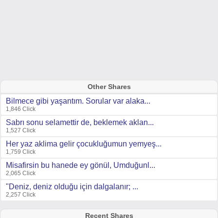
Other Shares
Bilmece gibi yaşantım. Sorular var alaka...
1,846 Click
Sabrı sonu selamettir de, beklemek aklan...
1,527 Click
Her yaz aklima gelir çocukluğumun yemyeş...
1,759 Click
Misafirsin bu hanede ey gönül, Umduğunl...
2,065 Click
"Deniz, deniz olduğu için dalgalanır; ...
2,257 Click
Recent Shares