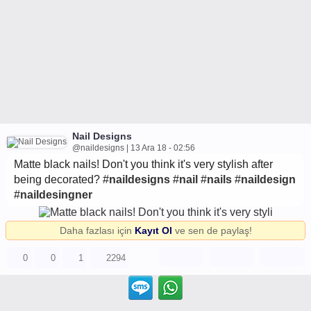
Nail Designs
@naildesigns | 13 Ara 18 - 02:56
Matte black nails! Don't you think it's very stylish after
being decorated? #
naildesigns
#
nail
#
nails
#
naildesign
#
naildesingner
Daha fazlası için
Kayıt Ol
ve sen de paylaş!
0
0
1
2294