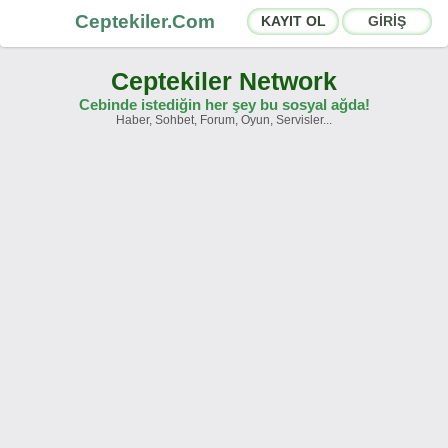
Ceptekiler.Com
KAYIT OL
GİRİŞ
Ceptekiler Network
Cebinde istediğin her şey bu sosyal ağda!
Haber, Sohbet, Forum, Oyun, Servisler...
Forumlar
Sosyal Paylaşımlar
Sohbet Odaları
App Ekosistemi
Duyurular
İletişim
Hakkımızda
Türkçe -
English
Ceptekiler.Com - v2025.01
Lisans
S.S.S.
T.S.
Sözleşme