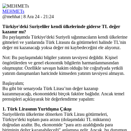
MEHMETs
@mehhat | 8 Ara 24 - 21:24
Türkiye'deki Suriyeliler kendi ülkelerinde giderse TL değer
kazanır mı?
Bu paylaşımda Türkiye'deki Suriyeli sığınmacıların kendi ülkelerine
gitmeleri ve yanlarında Türk Lirasını da götürmeleri halinde TL'nin
değer mi kazanacağı yoksa değer mi kaybedeceğini ele alıyoruz.
Not: Bu paylaşımdaki bilgiler yatırım tavsiyesi değildir. Kişisel
öngörülerden ve genel ekonomik bilgilerin harmanlanmasından
oluşmuştur. Özellikle savaşın hakim olduğu bir coğrafyada yetkili
yatırım danışmanları haricinde kimseden yatırım tavsiyesi almayın.
Başlayalım;
Bu gibi bir senaryoda Türk Lirası’nın değer kazanıp
kazanmayacağı, ekonomideki birçok faktöre bağlıdır. Ancak temel
prensipleri açıklayarak bir değerlendirme yapalım:
1. Türk Lirasının Yurtdışına Çıkışı
Suriyelilerin ülkelerine dönerken Türk Lirası götürmeleri,
Türkiye'deki toplam para arzını (dolaşımdaki TL miktarını)
doğrudan azaltır. Bu, ekonomide "para arzı azaldığında para
biriminin değer kazanabileceği" anlamına gelir. Ancak, bu durumun