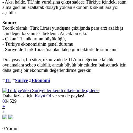
- Aksi halde, TL’nin yurtdışına çıkışı sadece Türkiye içindeki satın
alma gücünü azaltarak dolaylı yoldan ekonomik sıkıntılara yol
açabilir.
Sonuç:
Teorik olarak, Türk Lirası yurtdışına çıktığında para arzı azaldığı
için değer kazanması beklenir. Ancak bu etki:
- Çıkan TL miktarının büyüklüğü,
- Türkiye ekonomisinin genel durumu,
- Suriye’de Türk Lirası’na olan talep gibi faktörlerle sınırlanır.
Dolayısıyla, bu süreç uzun vadede TL’nin değerinde küçük
oynamalara sebep olabilir, ancak büyük bir etkiden bahsetmek için
daha geniş bir ekonomik değerlendirme gerekir.
#
TL
#
Suriye
#
Ekonomi
Daha fazlası için
Kayıt Ol
ve sen de paylaş!
0
0
4
529
+
+
0 Yorum