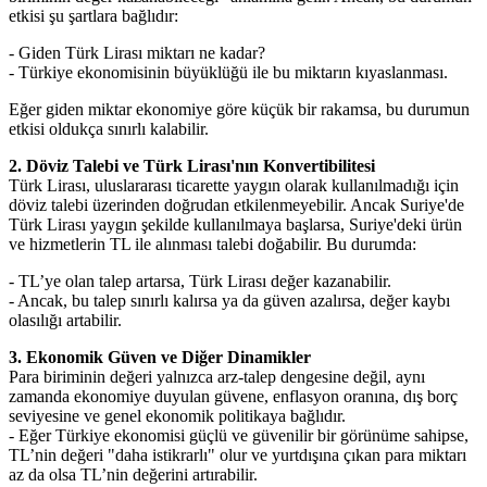
etkisi şu şartlara bağlıdır:
- Giden Türk Lirası miktarı ne kadar?
- Türkiye ekonomisinin büyüklüğü ile bu miktarın kıyaslanması.
Eğer giden miktar ekonomiye göre küçük bir rakamsa, bu durumun
etkisi oldukça sınırlı kalabilir.
2. Döviz Talebi ve Türk Lirası'nın Konvertibilitesi
Türk Lirası, uluslararası ticarette yaygın olarak kullanılmadığı için
döviz talebi üzerinden doğrudan etkilenmeyebilir. Ancak Suriye'de
Türk Lirası yaygın şekilde kullanılmaya başlarsa, Suriye'deki ürün
ve hizmetlerin TL ile alınması talebi doğabilir. Bu durumda:
- TL’ye olan talep artarsa, Türk Lirası değer kazanabilir.
- Ancak, bu talep sınırlı kalırsa ya da güven azalırsa, değer kaybı
olasılığı artabilir.
3. Ekonomik Güven ve Diğer Dinamikler
Para biriminin değeri yalnızca arz-talep dengesine değil, aynı
zamanda ekonomiye duyulan güvene, enflasyon oranına, dış borç
seviyesine ve genel ekonomik politikaya bağlıdır.
- Eğer Türkiye ekonomisi güçlü ve güvenilir bir görünüme sahipse,
TL’nin değeri "daha istikrarlı" olur ve yurtdışına çıkan para miktarı
az da olsa TL’nin değerini artırabilir.