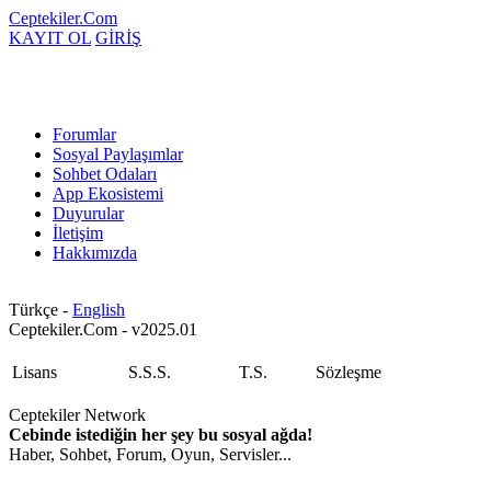
Ceptekiler.Com
KAYIT OL
GİRİŞ
Forumlar
Sosyal Paylaşımlar
Sohbet Odaları
App Ekosistemi
Duyurular
İletişim
Hakkımızda
Türkçe -
English
Ceptekiler.Com - v2025.01
Lisans
S.S.S.
T.S.
Sözleşme
Ceptekiler Network
Cebinde istediğin her şey bu sosyal ağda!
Haber, Sohbet, Forum, Oyun, Servisler...