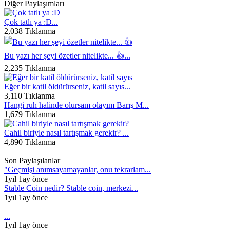
Diğer Paylaşımları
Çok tatlı ya :D...
2,038 Tıklanma
Bu yazı her şeyi özetler nitelikte... 👍...
2,235 Tıklanma
Eğer bir katil öldürürseniz, katil sayıs...
3,110 Tıklanma
Hangi ruh halinde olursam olayım Barış M...
1,679 Tıklanma
Cahil biriyle nasıl tartışmak gerekir? ...
4,890 Tıklanma
Son Paylaşılanlar
"Geçmişi anımsayamayanlar, onu tekrarlam...
1yıl 1ay önce
Stable Coin nedir? Stable coin, merkezi...
1yıl 1ay önce
...
1yıl 1ay önce