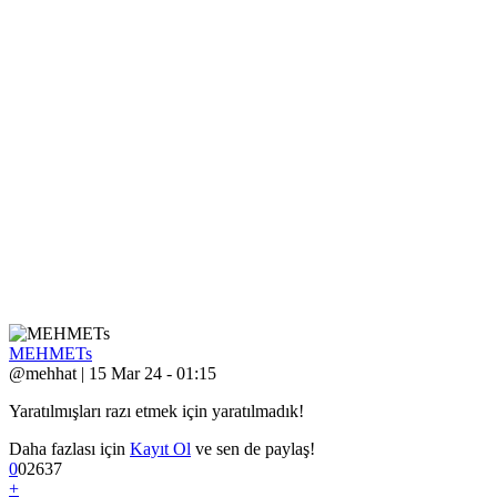
MEHMETs
@mehhat | 15 Mar 24 - 01:15
Yaratılmışları razı etmek için yaratılmadık!
Daha fazlası için
Kayıt Ol
ve sen de paylaş!
0
0
2
637
+