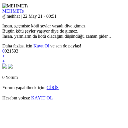
MEHMETs
@mehhat | 22 May 21 - 00:51
İnsan, geçmişte kötü şeyler yaşadı diye gitmez.
Bugün kötü şeyler yaşıyor diye de gitmez.
İnsan, yarınların da kötü olacağını düşündüğü zaman gider...
Daha fazlası için
Kayıt Ol
ve sen de paylaş!
0
0
2
1593
+
+
0 Yorum
Yorum yapabilmek için:
GİRİŞ
Hesabın yoksa:
KAYIT OL