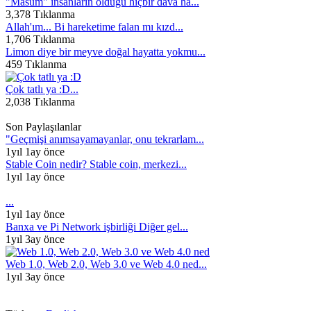
"Masum" insanların öldüğü hiçbir dava ha...
3,378 Tıklanma
Allah'ım... Bi hareketime falan mı kızd...
1,706 Tıklanma
Limon diye bir meyve doğal hayatta yokmu...
459 Tıklanma
Çok tatlı ya :D...
2,038 Tıklanma
Son Paylaşılanlar
"Geçmişi anımsayamayanlar, onu tekrarlam...
1yıl 1ay önce
Stable Coin nedir? Stable coin, merkezi...
1yıl 1ay önce
...
1yıl 1ay önce
Banxa ve Pi Network işbirliği Diğer gel...
1yıl 3ay önce
Web 1.0, Web 2.0, Web 3.0 ve Web 4.0 ned...
1yıl 3ay önce