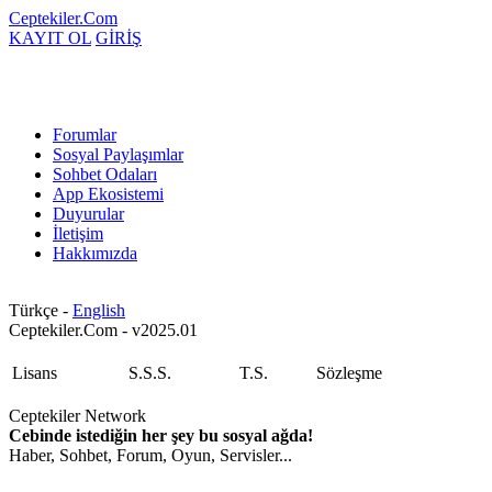
Ceptekiler.Com
KAYIT OL
GİRİŞ
Forumlar
Sosyal Paylaşımlar
Sohbet Odaları
App Ekosistemi
Duyurular
İletişim
Hakkımızda
Türkçe -
English
Ceptekiler.Com - v2025.01
Lisans
S.S.S.
T.S.
Sözleşme
Ceptekiler Network
Cebinde istediğin her şey bu sosyal ağda!
Haber, Sohbet, Forum, Oyun, Servisler...