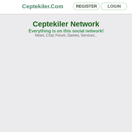
Ceptekiler.Com
REGISTER
LOGIN
Ceptekiler Network
Everything is on this social network!
News, Chat, Forum, Games, Services...
Forums
Social Shares
Chat Rooms
App Ecosystem
Announcements
Contact
About Us
Ceptekiler.Com - v2025.01
Licence
F.A.Q.
C.S.
Contract