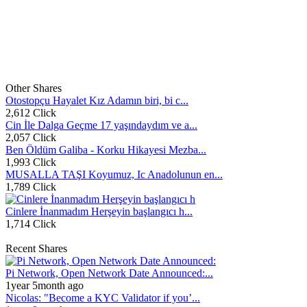
Other Shares
Otostopçu Hayalet Kız Adamın biri, bi c...
2,612 Click
Cin İle Dalga Geçme 17 yaşındaydım ve a...
2,057 Click
Ben Öldüm Galiba - Korku Hikayesi Mezba...
1,993 Click
MUSALLA TAŞI Koyumuz, Ic Anadolunun en...
1,789 Click
Cinlere İnanmadım Herşeyin başlangıcı h...
1,714 Click
Recent Shares
Pi Network, Open Network Date Announced:...
1year 5month ago
Nicolas: "Become a KYC Validator if you’...