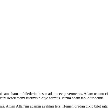
 ama hamam biletlerini kesen adam cevap vermemis. Adam ustunu cikar
rtini keselememi istermisin diye sormus. Bizim adam tabi olur demis.
ismis. Aman Allah'im adamin ayaklari ters! Hemen oradan cikip bilet sa