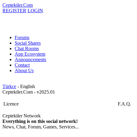
Ceptekiler.Com
REGISTER
LOGIN
Forums
Social Shares
Chat Rooms
App Ecosystem
Announcements
Contact
About Us
Türkçe
- English
Ceptekiler.Com - v2025.01
Licence
F.A.Q.
Ceptekiler Network
Everything is on this social network!
News, Chat, Forum, Games, Services...