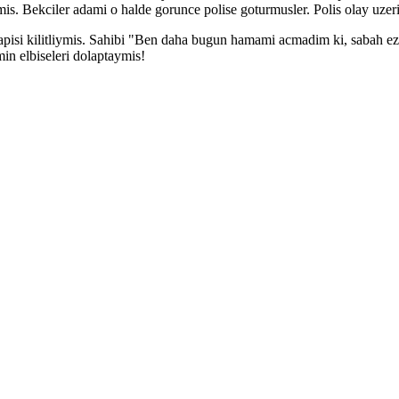
s. Bekciler adami o halde gorunce polise goturmusler. Polis olay uz
pisi kilitliymis. Sahibi "Ben daha bugun hamami acmadim ki, sabah e
in elbiseleri dolaptaymis!