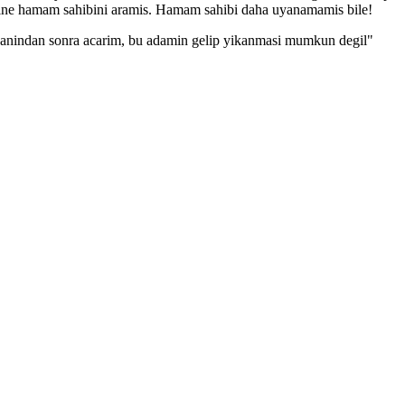
erine hamam sahibini aramis. Hamam sahibi daha uyanamamis bile!
zanindan sonra acarim, bu adamin gelip yikanmasi mumkun degil"