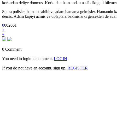
korkudan deliye donmus. Korkudan hamamdan nasil ciktigini bilememi
Sonra polisler, hamam sahibi ve adam hamama gelmisler. Hamamin ka
demis. Adam kapiyi acmis ve dolaplara bakmislarki gercekten de adam
0
0
0
2061
+
+
0 Comment
You need to login to comment.
LOGIN
If you do not have an account, sign up.
REGISTER