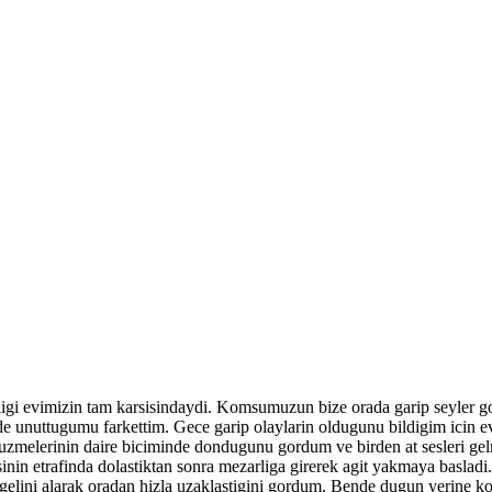
i evimizin tam karsisindaydi. Komsumuzun bize orada garip seyler go
vde unuttugumu farkettim. Gece garip olaylarin oldugunu bildigim ici
buzmelerinin daire biciminde dondugunu gordum ve birden at sesleri gelm
asinin etrafinda dolastiktan sonra mezarliga girerek agit yakmaya basla
gelini alarak oradan hizla uzaklastigini gordum. Bende dugun yerine