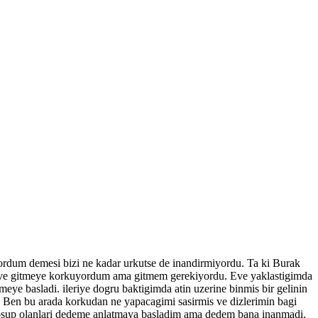
rdum demesi bizi ne kadar urkutse de inandirmiyordu. Ta ki Burak
n eve gitmeye korkuyordum ama gitmem gerekiyordu. Eve yaklastigimda
eye basladi. ileriye dogru baktigimda atin uzerine binmis bir gelinin
di. Ben bu arada korkudan ne yapacagimi sasirmis ve dizlerimin bagi
 kosup olanlari dedeme anlatmaya basladim ama dedem bana inanmadi.