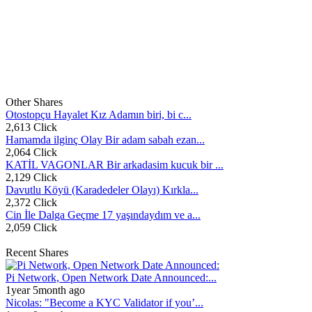
Other Shares
Otostopçu Hayalet Kız Adamın biri, bi c...
2,613 Click
Hamamda ilginç Olay Bir adam sabah ezan...
2,064 Click
KATİL VAGONLAR Bir arkadasim kucuk bir ...
2,129 Click
Davutlu Köyü (Karadedeler Olayı) Kırkla...
2,372 Click
Cin İle Dalga Geçme 17 yaşındaydım ve a...
2,059 Click
Recent Shares
Pi Network, Open Network Date Announced:...
1year 5month ago
Nicolas: "Become a KYC Validator if you’...