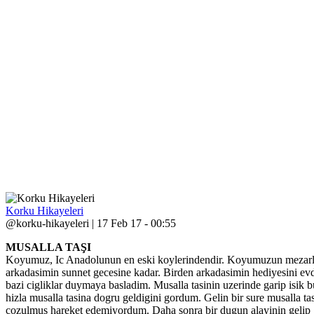
Korku Hikayeleri
@korku-hikayeleri | 17 Feb 17 - 00:55
MUSALLA TAŞI
Koyumuz, Ic Anadolunun en eski koylerindendir. Koyumuzun mezarlig
arkadasimin sunnet gecesine kadar. Birden arkadasimin hediyesini e
bazi cigliklar duymaya basladim. Musalla tasinin uzerinde garip isik 
hizla musalla tasina dogru geldigini gordum. Gelin bir sure musalla t
cozulmus hareket edemiyordum. Daha sonra bir dugun alayinin gelip 