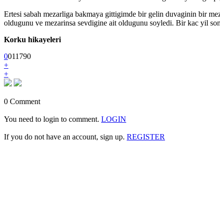
Ertesi sabah mezarliga bakmaya gittigimde bir gelin duvaginin bir me
oldugunu ve mezarinsa sevdigine ait oldugunu soyledi. Bir kac yil son
Korku hikayeleri
0
0
1
1790
+
+
0 Comment
You need to login to comment.
LOGIN
If you do not have an account, sign up.
REGISTER