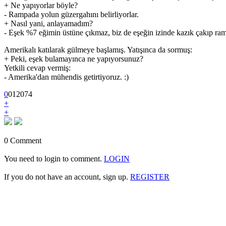
+ Ne yapıyorlar böyle?
- Rampada yolun güzergahını belirliyorlar.
+ Nasıl yani, anlayamadım?
- Eşek %7 eğimin üstüne çıkmaz, biz de eşeğin izinde kazık çakıp ram
Amerikalı katılarak gülmeye başlamış. Yatışınca da sormuş:
+ Peki, eşek bulamayınca ne yapıyorsunuz?
Yetkili cevap vermiş:
- Amerika'dan mühendis getirtiyoruz. :)
0
0
1
2074
+
+
0 Comment
You need to login to comment.
LOGIN
If you do not have an account, sign up.
REGISTER