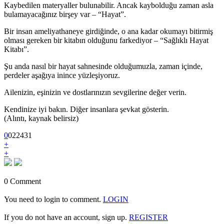
Kaybedilen materyaller bulunabilir. Ancak kaybolduğu zaman asla
bulamayacağınız birşey var – “Hayat”.
Bir insan ameliyathaneye girdiğinde, o ana kadar okumayı bitirmiş
olması gereken bir kitabın olduğunu farkediyor – “Sağlıklı Hayat
Kitabı”.
Şu anda nasıl bir hayat sahnesinde olduğumuzla, zaman içinde,
perdeler aşağıya inince yüzleşiyoruz.
Ailenizin, eşinizin ve dostlarınızın sevgilerine değer verin.
Kendinize iyi bakın. Diğer insanlara şevkat gösterin.
(Alıntı, kaynak belirsiz)
0
0
2
2431
+
+
0 Comment
You need to login to comment.
LOGIN
If you do not have an account, sign up.
REGISTER