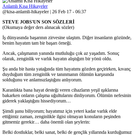
Anlamlı Kısa Hikayeler
@kisa-anlamli-hikayeler | 26 Feb 17 - 06:37
STEVE JOBS'UN SON SÖZLERİ
(Okumaya değer ders alınacak sözler)
İş dünyasında başarının zirvesine ulaştım. Diğer insanların gözünde,
benim hayatım tam bir başarı örneği.
Ancak, çalışmanın yanında mutluluğu çok az yaşadım. Sonuç
olarak, zenginlik ve varlık hayatın alıştığım bir yönü oldu.
Şu anda bir hasta yatağında tüm hayatımı gözden geçirirken, kıvanç
duyduğum tüm zenginlik ve tanınmanın ölümün karşısında
solduğunu ve anlamsızlaştığını anlıyorum.
Karanlıkta bana hayat desteği veren cihazların yeşil ışıklarına
bakarken onların çalışma uğultularını dinliyorum. Ölümün nefesinin
giderek yaklaştığını hissediyorum…
Şimdi şunu biliyorum; hayatımız için yeteri kadar varlık elde
ettiğimiz zaman, zenginlikle ilgisi olmayan konuların peşinden
gitmemiz gerekir… daha önemli olan şeylerin:
Belki dostluklar, belki sanat, belki de gençlik yıllarında kurduğumuz