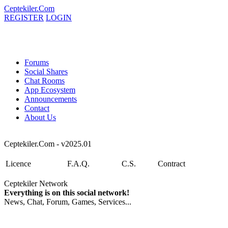
Ceptekiler.Com
REGISTER
LOGIN
Forums
Social Shares
Chat Rooms
App Ecosystem
Announcements
Contact
About Us
Ceptekiler.Com - v2025.01
Licence
F.A.Q.
C.S.
Contract
Ceptekiler Network
Everything is on this social network!
News, Chat, Forum, Games, Services...