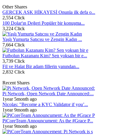
Other Shares
GERÇEK AŞK HİKAYESİ Onunla ilk defa o...
2,554 Click
100 Dolar'ın Değeri Popüler bir konuşma...
3,224 Click
Yaşlı Yumurta Satıcısı ve Zengin Kadın ...
7,664 Click
Futbolun Kazananı Kim? Sen yoksan bir e...
3,739 Click
Fil ve Halat Bir adam fillerin yanından...
2,832 Click
Recent Shares
Pi Network, Open Network Date Announced:...
1year 5month ago
Nicolas: "Become a KYC Validator if you’...
1year 9month ago
PiCoreTeam Announcument: As the #Grace P...
1year 9month ago