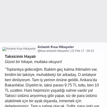
Anlamlı Kısa Hikayeler
@kisa-anlamli-hikayeler | 22 Feb 17 - 00:22
Taksicinin Hayatı
Güzel bir hikaye, mutlaka okuyun!
"Toplantıya gideceğim. Baktım geç kalma ihtimalim var,
bindim bir taksiye, muhabbetçi bir arkadaş. O anlatıyor
ben dinliyorum. Tam iş yerinin önüne geldik. Ankara'da
Bakanlıklar. Diyelim ki, taksi parası 9.75 TL tuttu, ben 10
TL uzattım. Hani hepimizin yaşadığı sahne vardır ya!
Taksici üstünü arıyormuş gibi yapar, siz de para üstünü
alabilmek için bir ayak dışarıda, inmemek için
debelenirsiniz. Tam o sahne olacak. Şoför, para üstü var