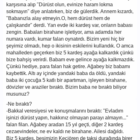
karşısına alıp "Dürüst olun, evinize haram lokma
sokmayın" diye anlatırken, biz de gülerdik. Annem kızardı,
"Babanızla alay etmeyin.O, hem dürüst hem de
çalışkandır" derdi. Yan evde iki kardeş var, onların babası
zengin. Babaları birahane işletiyor, ama adamda her
numara vardı, kumar falan oynatırdı. Bizim yeni hiç bir
şeyimiz olmadı, hep o ikisinin eskilerini kullandık. O amca
mahalleden geçerken biz 5 kardeş ayağa kalkardık çünkü
bize bahşiş verirdi. Babam eve gelince ayağa kalkmazdık.
Çünkü hediye, para falan hak getire. Ağabey biz babamı
kaybettik. Altı ay içinde yandaki baba da öldü, yandaki
baba iki çocuğa 5 katlı bir apartıman, işleyen birahane,
dövizler ve araziler bıraktı. Bizim baba ne bıraktı biliyor
musunuz?
-Ne bıraktı?
-Bakkal veresiyesi ve konuşmalarını bıraktı: "Evladım
işinizi dürüst yapın, hakkınız olmayan parayı almayın..."
falan filan. Ağabey aradan 15 yıl geçti, diğer 2 kardeş
cezaevindeler, ne ev kaldı ne birahane. Ailesi dağıldı.
Biz 5 kardeş, beşimizin Keçiören de taksi durağında birer