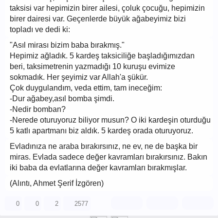
taksisi var hepimizin birer ailesi, çoluk çocuğu, hepimizin
birer dairesi var. Geçenlerde büyük ağabeyimiz bizi
topladı ve dedi ki:
"Asıl mirası bizim baba bırakmış."
Hepimiz ağladık. 5 kardeş taksiciliğe başladığımızdan
beri, taksimetrenin yazmadığı 10 kuruşu evimize
sokmadık. Her şeyimiz var Allah'a şükür.
Çok duygulandım, veda ettim, tam ineceğim:
-Dur ağabey,asıl bomba şimdi.
-Nedir bomban?
-Nerede oturuyoruz biliyor musun? O iki kardeşin oturduğu
5 katlı apartmanı biz aldık. 5 kardeş orada oturuyoruz.
Evladınıza ne araba bırakırsınız, ne ev, ne de başka bir
miras. Evlada sadece değer kavramları bırakırsınız. Bakın
iki baba da evlatlarına değer kavramları bırakmışlar.
(Alıntı, Ahmet Şerif İzgören)
0
0
2
2577