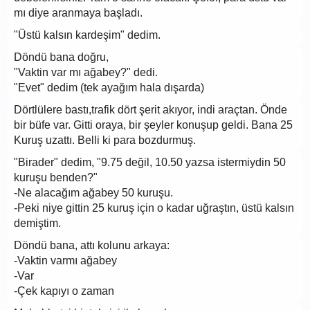
mı diye aranmaya başladı.
"Üstü kalsın kardeşim" dedim.
Döndü bana doğru,
"Vaktin var mı ağabey?" dedi.
"Evet" dedim (tek ayağım hala dışarda)
Dörtlülere bastı,trafik dört şerit akıyor, indi araçtan. Önde
bir büfe var. Gitti oraya, bir şeyler konuşup geldi. Bana 25
Kuruş uzattı. Belli ki para bozdurmuş.
"Birader" dedim, "9.75 değil, 10.50 yazsa istermiydin 50
kuruşu benden?"
-Ne alacağım ağabey 50 kuruşu.
-Peki niye gittin 25 kuruş için o kadar uğraştın, üstü kalsın
demiştim.
Döndü bana, attı kolunu arkaya:
-Vaktin varmı ağabey
-Var
-Çek kapıyı o zaman