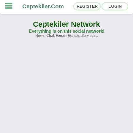
Ceptekiler.Com
REGISTER
LOGIN
Ceptekiler Network
Everything is on this social network!
News, Chat, Forum, Games, Services...
Forums
Social Shares
Chat Rooms
App Ecosystem
Announcements
Contact
About Us
Ceptekiler.Com - v2025.01
Licence
F.A.Q.
C.S.
Contract