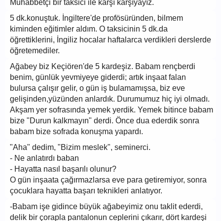
Muhabbetçi bir taksici ile karşı karşıyayız.
5 dk.konuştuk. İngiltere'de profösüründen, bilmem
kiminden eğitimler aldım. O taksicinin 5 dk.da
öğrettiklerini, İngiliz hocalar haftalarca verdikleri derslerde
öğretemediler.
Ağabey biz Keçiören'de 5 kardeşiz. Babam rençberdi
benim, günlük yevmiyeye giderdi; artık inşaat falan
bulursa çalışır gelir, o gün iş bulamamışsa, biz eve
gelişinden,yüzünden anlardık. Durumumuz hiç iyi olmadı.
Akşam yer sofrasında yemek yerdik. Yemek bitince babam
bize "Durun kalkmayın" derdi. Önce dua ederdik sonra
babam bize sofrada konuşma yapardı.
"Aha" dedim, "Bizim meslek", seminerci.
- Ne anlatırdı baban
- Hayatta nasıl başarılı olunur?
O gün inşaata çağırmazlarsa eve para getiremiyor, sonra
çocuklara hayatta başarı teknikleri anlatıyor.
-Babam işe gidince büyük ağabeyimiz onu taklit ederdi,
delik bir çorapla pantalonun ceplerini çıkarır, dört kardeşi