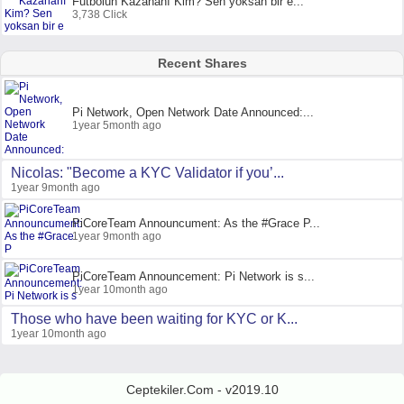
Futbolun Kazananı Kim? Sen yoksan bir e...
3,738 Click
Recent Shares
Pi Network, Open Network Date Announced:...
1year 5month ago
Nicolas: "Become a KYC Validator if you’...
1year 9month ago
PiCoreTeam Announcument: As the #Grace P...
1year 9month ago
PiCoreTeam Announcement: Pi Network is s...
1year 10month ago
Those who have been waiting for KYC or K...
1year 10month ago
Ceptekiler.Com - v2019.10