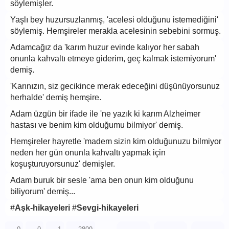
söylemişler.
Yaşlı bey huzursuzlanmış, 'acelesi olduğunu istemediğini'
söylemiş. Hemşireler merakla acelesinin sebebini sormuş.
Adamcağız da 'karım huzur evinde kalıyor her sabah
onunla kahvaltı etmeye giderim, geç kalmak istemiyorum'
demiş.
'Karınızın, siz gecikince merak edeceğini düşünüyorsunuz
herhalde' demiş hemşire.
Adam üzgün bir ifade ile 'ne yazık ki karım Alzheimer
hastası ve benim kim olduğumu bilmiyor' demiş.
Hemşireler hayretle 'madem sizin kim olduğunuzu bilmiyor
neden her gün onunla kahvaltı yapmak için
koşuşturuyorsunuz' demişler.
Adam buruk bir sesle 'ama ben onun kim olduğunu
biliyorum' demiş...
#
Aşk-hikayeleri
#
Sevgi-hikayeleri