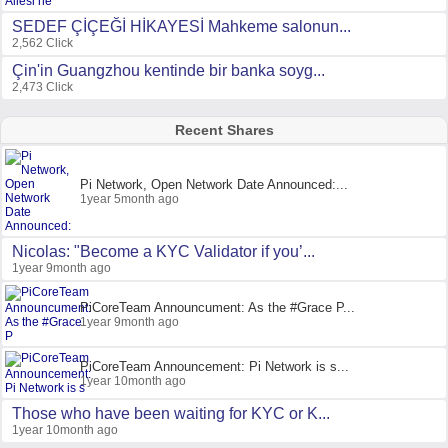
SEDEF ÇİÇEĞİ HİKAYESİ Mahkeme salonun...
2,562 Click
Çin'in Guangzhou kentinde bir banka soyg...
2,473 Click
Recent Shares
Pi Network, Open Network Date Announced:...
1year 5month ago
Nicolas: "Become a KYC Validator if you’...
1year 9month ago
PiCoreTeam Announcument: As the #Grace P...
1year 9month ago
PiCoreTeam Announcement: Pi Network is s...
1year 10month ago
Those who have been waiting for KYC or K...
1year 10month ago