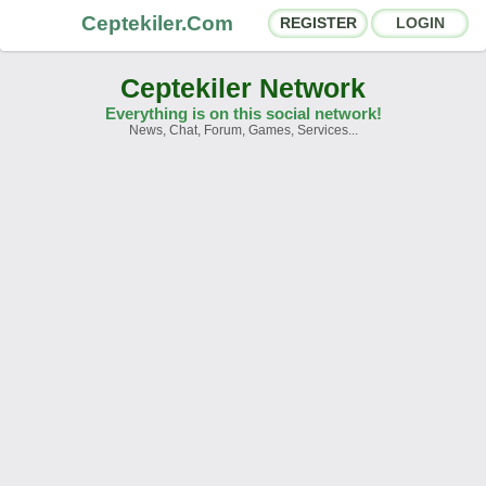
Ceptekiler.Com
REGISTER
LOGIN
Ceptekiler Network
Everything is on this social network!
News, Chat, Forum, Games, Services...
Forums
Social Shares
Chat Rooms
App Ecosystem
Announcements
Contact
About Us
Ceptekiler.Com - v2025.01
Licence
F.A.Q.
C.S.
Contract