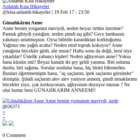
Anlamlı Kısa Hikayeler
@kisa-anlamli-hikayeler | 19 Feb 17 - 23:50
Günahkârım Anne
Anne benim yorganım maviydi, neden beyaz örttün üzerime?
Pamuk gibiydi yastığım, neden şimdi taş gibi? Gece lambasını
yakmayı unutmuşsun. Oysa bilirdin karanlıktan korktuğumu.
Yağmur mu yağdı acaba? Neden etraf toprak kokuyor? Anne
yatağıma böcekler girdi, alır mısın? Hafta sonu da değil, beni niye
yıkadılar? Üstelik yabancı kişiler! Neden ağlıyorsun anne? Yoksa
bana küstün mü? Beyaz kanatlı iki şey geldi yanıma. Biri soluma
durdu, biri sağıma. Sorular sordular bana, hiç birini bilemedim.
Bunları öğretmemiştin bana, "aç saçlarını, ipek saçlarını görsünler"
demiştin. Şimdi saçlarım alev alev yanıyor annem, şimdi tırnaklarımı
böcekler yiyo, çok korkuyorum, ağlıyorum duyuyor musun ? Ne
olur kurtar beni GÜNAHKARIM ANNEEM!!
0
0
2
6371
+
+
0 Comment