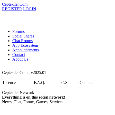
Ceptekiler.Com
REGISTER
LOGIN
Forums
Social Shares
Chat Rooms
App Ecosystem
Announcements
Contact
About Us
Ceptekiler.Com - v2025.01
Licence
F.A.Q.
C.S.
Contract
Ceptekiler Network
Everything is on this social network!
News, Chat, Forum, Games, Services...