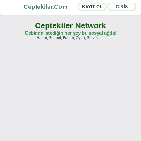
Ceptekiler.Com
KAYIT OL
GİRİŞ
Ceptekiler Network
Cebinde istediğin her şey bu sosyal ağda!
Haber, Sohbet, Forum, Oyun, Servisler...
Forumlar
Sosyal Paylaşımlar
Sohbet Odaları
App Ekosistemi
Duyurular
İletişim
Hakkımızda
Türkçe -
English
Ceptekiler.Com - v2025.01
Lisans
S.S.S.
T.S.
Sözleşme