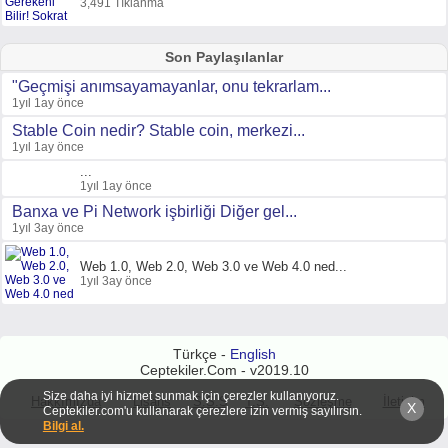
3,491 Tıklanma
Son Paylaşılanlar
"Geçmişi anımsayamayanlar, onu tekrarlam...
1yıl 1ay önce
Stable Coin nedir? Stable coin, merkezi...
1yıl 1ay önce
...
1yıl 1ay önce
Banxa ve Pi Network işbirliği Diğer gel...
1yıl 3ay önce
Web 1.0, Web 2.0, Web 3.0 ve Web 4.0 ned...
1yıl 3ay önce
Türkçe -
English
Ceptekiler.Com - v2019.10
Size daha iyi hizmet sunmak için çerezler kullanıyoruz.
Hakkımızda
Lisans
S.S.S
T.S.
Sözleşme
İletişim
X
Ceptekiler.com'u kullanarak çerezlere izin vermiş sayılırsın.
Bilgi al.