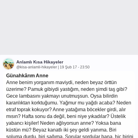
Anlamlı Kısa Hikayeler
@kisa-anlamli-hikayeler | 19 Şub 17 - 23:50
Günahkârım Anne
Anne benim yorganım maviydi, neden beyaz örttün
üzerime? Pamuk gibiydi yastığım, neden şimdi taş gibi?
Gece lambasını yakmayı unutmuşsun. Oysa bilirdin
karanlıktan korktuğumu. Yağmur mu yağdı acaba? Neden
etraf toprak kokuyor? Anne yatağıma böcekler girdi, alır
mısın? Hafta sonu da değil, beni niye yıkadılar? Üstelik
yabancı kişiler! Neden ağlıyorsun anne? Yoksa bana
küstün mü? Beyaz kanatlı iki şey geldi yanıma. Biri
soluma durdu, biri sağıma. Sorular sordular bana, hiç birini