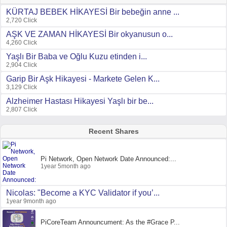
KÜRTAJ BEBEK HİKAYESİ Bir bebeğin anne ...
2,720 Click
AŞK VE ZAMAN HİKAYESİ Bir okyanusun o...
4,260 Click
Yaşlı Bir Baba ve Oğlu Kuzu etinden i...
2,904 Click
Garip Bir Aşk Hikayesi - Markete Gelen K...
3,129 Click
Alzheimer Hastası Hikayesi Yaşlı bir be...
2,807 Click
Recent Shares
Pi Network, Open Network Date Announced:...
1year 5month ago
Nicolas: "Become a KYC Validator if you’...
1year 9month ago
PiCoreTeam Announcument: As the #Grace P...