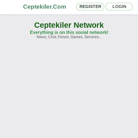
Ceptekiler.Com
REGISTER
LOGIN
Ceptekiler Network
Everything is on this social network!
News, Chat, Forum, Games, Services...
Forums
Social Shares
Chat Rooms
App Ecosystem
Announcements
Contact
About Us
Ceptekiler.Com - v2025.01
Licence
F.A.Q.
C.S.
Contract