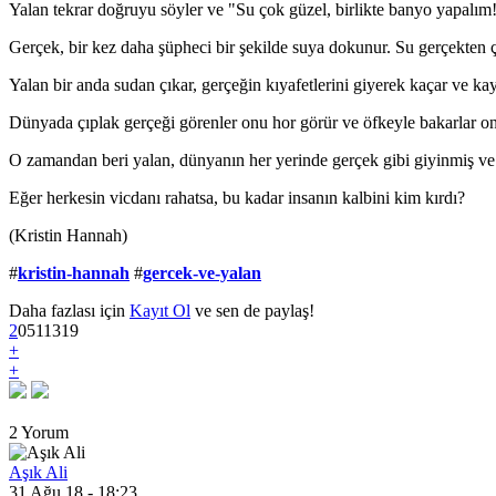
Yalan tekrar doğruyu söyler ve "Su çok güzel, birlikte banyo yapalım!
Gerçek, bir kez daha şüpheci bir şekilde suya dokunur. Su gerçekten ç
Yalan bir anda sudan çıkar, gerçeğin kıyafetlerini giyerek kaçar ve kay
Dünyada çıplak gerçeği görenler onu hor görür ve öfkeyle bakarlar on
O zamandan beri yalan, dünyanın her yerinde gerçek gibi giyinmiş ve 
Eğer herkesin vicdanı rahatsa, bu kadar insanın kalbini kim kırdı?
(Kristin Hannah)
#
kristin-hannah
#
gercek-ve-yalan
Daha fazlası için
Kayıt Ol
ve sen de paylaş!
2
0
5
11319
+
+
2 Yorum
Aşık Ali
31 Ağu 18 - 18:23