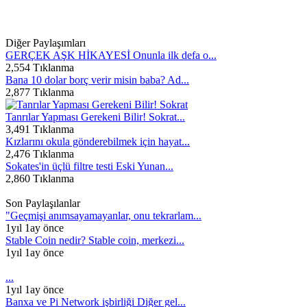
Diğer Paylaşımları
GERÇEK AŞK HİKAYESİ Onunla ilk defa o...
2,554 Tıklanma
Bana 10 dolar borç verir misin baba? Ad...
2,877 Tıklanma
Tanrılar Yapması Gerekeni Bilir! Sokrat...
3,491 Tıklanma
Kızlarını okula gönderebilmek için hayat...
2,476 Tıklanma
Sokates'in üçlü filtre testi Eski Yunan...
2,860 Tıklanma
Son Paylaşılanlar
"Geçmişi anımsayamayanlar, onu tekrarlam...
1yıl 1ay önce
Stable Coin nedir? Stable coin, merkezi...
1yıl 1ay önce
...
1yıl 1ay önce
Banxa ve Pi Network işbirliği Diğer gel...