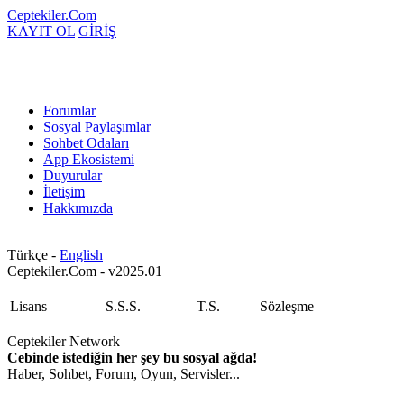
Ceptekiler.Com
KAYIT OL
GİRİŞ
Forumlar
Sosyal Paylaşımlar
Sohbet Odaları
App Ekosistemi
Duyurular
İletişim
Hakkımızda
Türkçe -
English
Ceptekiler.Com - v2025.01
Lisans
S.S.S.
T.S.
Sözleşme
Ceptekiler Network
Cebinde istediğin her şey bu sosyal ağda!
Haber, Sohbet, Forum, Oyun, Servisler...