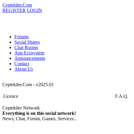
Ceptekiler.Com
REGISTER
LOGIN
Forums
Social Shares
Chat Rooms
App Ecosystem
Announcements
Contact
About Us
Ceptekiler.Com - v2025.01
Licence
F.A.Q.
Ceptekiler Network
Everything is on this social network!
News, Chat, Forum, Games, Services...