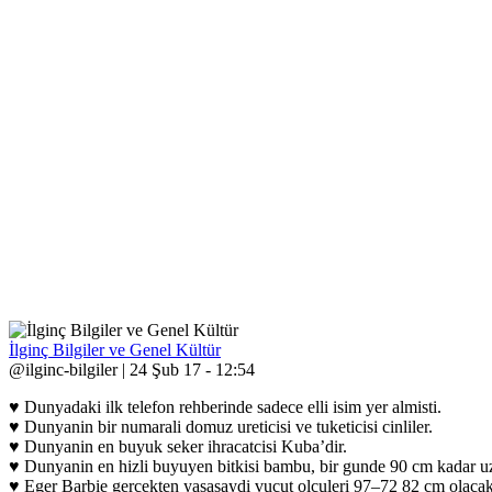
İlginç Bilgiler ve Genel Kültür
@ilginc-bilgiler | 24 Şub 17 - 12:54
♥ Dunyadaki ilk telefon rehberinde sadece elli isim yer almisti.
♥ Dunyanin bir numarali domuz ureticisi ve tuketicisi cinliler.
♥ Dunyanin en buyuk seker ihracatcisi Kuba’dir.
♥ Dunyanin en hizli buyuyen bitkisi bambu, bir gunde 90 cm kadar u
♥ Eger Barbie gercekten yasasaydi vucut olculeri 97–72 82 cm olacak