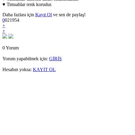
♥ Timsahlar renk korudur.
Daha fazlası için
Kayıt Ol
ve sen de paylaş!
0
0
2
1954
+
+
0 Yorum
Yorum yapabilmek için:
GİRİŞ
Hesabın yoksa:
KAYIT OL