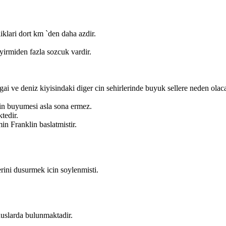
klari dort km `den daha azdir.
 yirmiden fazla sozcuk vardir.
 ve deniz kiyisindaki diger cin sehirlerinde buyuk sellere neden olaca
n buyumesi asla sona ermez.
tedir.
n Franklin baslatmistir.
erini dusurmek icin soylenmisti.
uslarda bulunmaktadir.