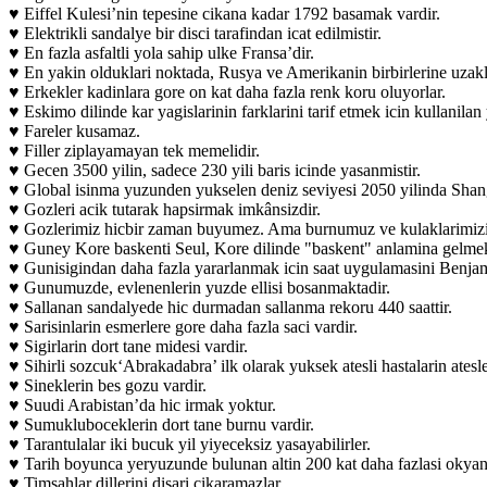
♥ Eiffel Kulesi’nin tepesine cikana kadar 1792 basamak vardir.
♥ Elektrikli sandalye bir disci tarafindan icat edilmistir.
♥ En fazla asfaltli yola sahip ulke Fransa’dir.
♥ En yakin olduklari noktada, Rusya ve Amerikanin birbirlerine uzakli
♥ Erkekler kadinlara gore on kat daha fazla renk koru oluyorlar.
♥ Eskimo dilinde kar yagislarinin farklarini tarif etmek icin kullanilan
♥ Fareler kusamaz.
♥ Filler ziplayamayan tek memelidir.
♥ Gecen 3500 yilin, sadece 230 yili baris icinde yasanmistir.
♥ Global isinma yuzunden yukselen deniz seviyesi 2050 yilinda Shangai
♥ Gozleri acik tutarak hapsirmak imkânsizdir.
♥ Gozlerimiz hicbir zaman buyumez. Ama burnumuz ve kulaklarimizi
♥ Guney Kore baskenti Seul, Kore dilinde "baskent" anlamina gelmek
♥ Gunisigindan daha fazla yararlanmak icin saat uygulamasini Benjami
♥ Gunumuzde, evlenenlerin yuzde ellisi bosanmaktadir.
♥ Sallanan sandalyede hic durmadan sallanma rekoru 440 saattir.
♥ Sarisinlarin esmerlere gore daha fazla saci vardir.
♥ Sigirlarin dort tane midesi vardir.
♥ Sihirli sozcuk‘Abrakadabra’ ilk olarak yuksek atesli hastalarin atesl
♥ Sineklerin bes gozu vardir.
♥ Suudi Arabistan’da hic irmak yoktur.
♥ Sumukluboceklerin dort tane burnu vardir.
♥ Tarantulalar iki bucuk yil yiyeceksiz yasayabilirler.
♥ Tarih boyunca yeryuzunde bulunan altin 200 kat daha fazlasi okyan
♥ Timsahlar dillerini disari cikaramazlar.