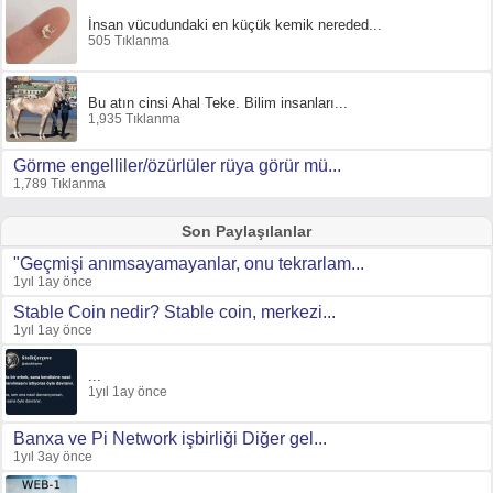
İnsan vücudundaki en küçük kemik nereded...
505 Tıklanma
Bu atın cinsi Ahal Teke. Bilim insanları...
1,935 Tıklanma
Görme engelliler/özürlüler rüya görür mü...
1,789 Tıklanma
Son Paylaşılanlar
"Geçmişi anımsayamayanlar, onu tekrarlam...
1yıl 1ay önce
Stable Coin nedir? Stable coin, merkezi...
1yıl 1ay önce
...
1yıl 1ay önce
Banxa ve Pi Network işbirliği Diğer gel...
1yıl 3ay önce