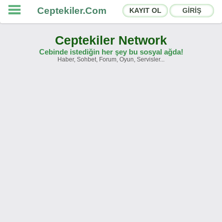
Ceptekiler.Com
KAYIT OL
GİRİŞ
Ceptekiler Network
Cebinde istediğin her şey bu sosyal ağda!
Haber, Sohbet, Forum, Oyun, Servisler...
Forumlar
Sosyal Paylaşımlar
Sohbet Odaları
App Ekosistemi
Duyurular
İletişim
Hakkımızda
Türkçe -
English
Ceptekiler.Com - v2025.01
Lisans
S.S.S.
T.S.
Sözleşme