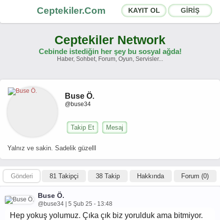
Ceptekiler.Com
KAYIT OL
GİRİŞ
Ceptekiler Network
Cebinde istediğin her şey bu sosyal ağda!
Haber, Sohbet, Forum, Oyun, Servisler...
Forumlar
Sosyal Paylaşımlar
Buse Ö.
Sohbet Odaları
App Ekosistemi
@buse34
Duyurular
İletişim
Takip Et
Mesaj
Hakkımızda
Yalnız ve sakin. Sadelik güzelll
Türkçe -
English
Gönderi
81 Takipçi
38 Takip
Hakkında
Forum (0)
Ceptekiler.Com - v2025.01
Buse Ö.
Lisans
S.S.S.
T.S.
Sözleşme
@buse34 | 5 Şub 25 - 13:48
Hep yokuş yolumuz. Çıka çık biz yorulduk ama bitmiyor.