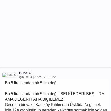
Buse Ö.
@buse34 | 3 Ara 17 - 19:22
Bu 5 lira sıradan bir 5 lira değil
Bu 5 lira sıradan bir 5 lira değil. BELKİ EDERİ BEŞ LİRA
AMA DEĞERİ PAHA BİÇİLEMEZ!
Gecenin bir vakti Kadıköy Rıhtımdan Üsküdar’a gitmek
için 12A otobüsünün nereden kalktığını sormak için yoldan