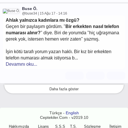
Buse Ö.
@buse34 | 15 Ağu 17 - 14:16
Ahlak yalnızca kadınlara mı özgü?
Geçen bir paylaşım gördüm. "
Bir erkekten nasıl telefon
numarası alınır?
" diye. Biri de yorumda "hiç uğraşmana
gerek yok, istersen hemen verir zaten" yazmış.
İşin kötü tarafı yorum yazan haklı. Bir kız bir erkekten
telefon numarası almak istiyorsa b...
Devamını oku...
Daha fazla göster
Türkçe -
English
Ceptekiler.Com - v2019.10
Hakkımızda
Lisans
S.S.S
T.S.
Sözleşme
İletişim