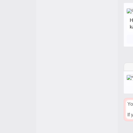
H
k
Yo
If