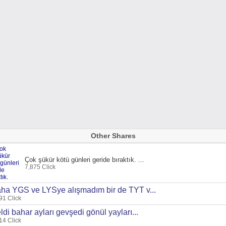
Other Shares
Çok şükür kötü günleri geride bıraktık. ...
7,875 Click
ha YGS ve LYSye alışmadım bir de TYT v...
91 Click
ldi bahar ayları gevşedi gönül yayları...
14 Click