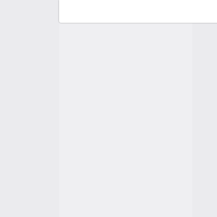
F
C
A
A