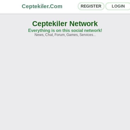
Ceptekiler.Com
REGISTER
LOGIN
Ceptekiler Network
Everything is on this social network!
News, Chat, Forum, Games, Services...
orums
Social Shares
hat Rooms
App Ecosystem
nnouncements
Contact
bout Us
Ceptekiler.Com - v2025.01
Licence
F.A.Q.
C.S.
Contract