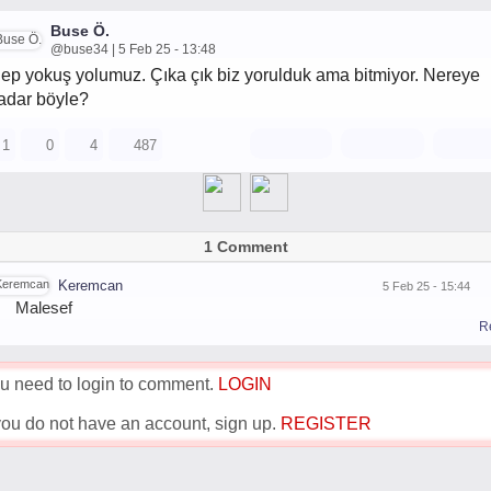
Buse Ö.
@buse34 | 5 Feb 25 - 13:48
ep yokuş yolumuz. Çıka çık biz yorulduk ama bitmiyor. Nereye
adar böyle?
1
0
4
487
1 Comment
Keremcan
5 Feb 25 - 15:44
Malesef
R
u need to login to comment.
LOGIN
 you do not have an account, sign up.
REGISTER