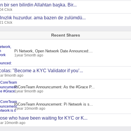
n bir sen bilirdin Allahtan başka. Bir...
04 Click
lnızlık huzurdur. ama bazen de zulümdü...
21 Click
Recent Shares
Pi Network, Open Network Date Announced:...
1year 5month ago
colas: "Become a KYC Validator if you’...
ar 9month ago
PiCoreTeam Announcument: As the #Grace P...
1year 9month ago
PiCoreTeam Announcement: Pi Network is s...
1year 10month ago
ose who have been waiting for KYC or K...
ar 10month ago