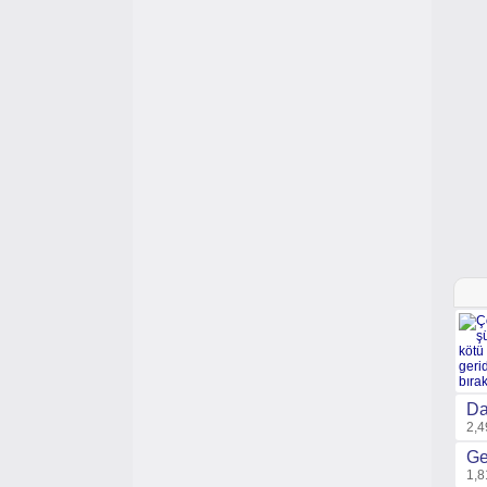
Da
2,4
Ge
1,8