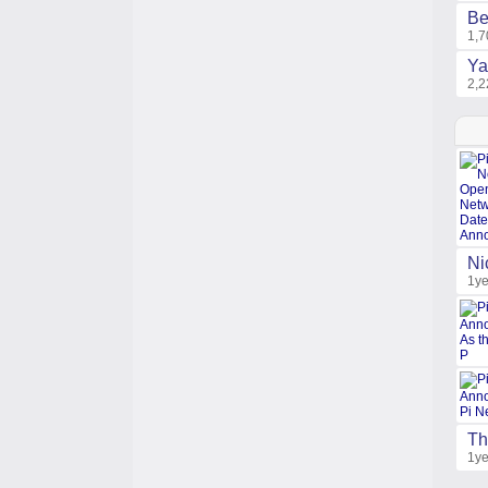
Be
1,7
Ya
2,2
Ni
1ye
Th
1ye