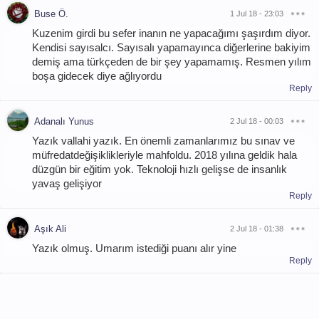
Buse Ö.
1 Jul 18 - 23:03
Kuzenim girdi bu sefer inanın ne yapacağımı şaşırdım diyor.
Kendisi sayısalcı. Sayısalı yapamayınca diğerlerine bakiyim
demiş ama türkçeden de bir şey yapamamış. Resmen yılım
boşa gidecek diye ağlıyordu
Reply
Adanalı Yunus
2 Jul 18 - 00:03
Yazık vallahi yazık. En önemli zamanlarımız bu sınav ve
müfredatdeğişiklikleriyle mahfoldu. 2018 yılına geldik hala
düzgün bir eğitim yok. Teknoloji hızlı gelişse de insanlık
yavaş gelişiyor
Reply
Aşık Ali
2 Jul 18 - 01:38
Yazık olmuş. Umarım istediği puanı alır yine
Reply