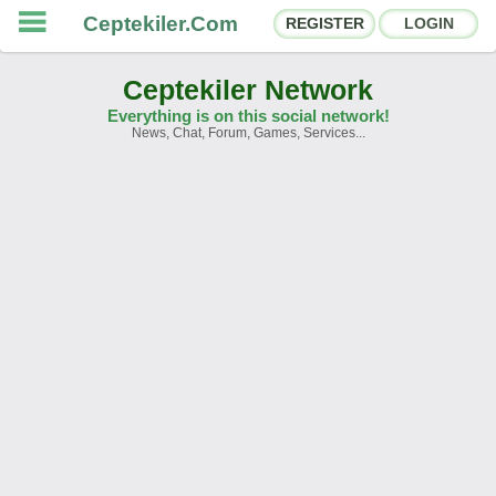
Ceptekiler.Com
REGISTER
LOGIN
Ceptekiler Network
Everything is on this social network!
News, Chat, Forum, Games, Services...
Forums
Social Shares
Chat Rooms
App Ecosystem
Announcements
Contact
About Us
Ceptekiler.Com - v2025.01
Licence
F.A.Q.
C.S.
Contract