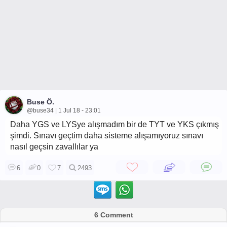
Buse Ö.
@buse34 | 1 Jul 18 - 23:01
Daha YGS ve LYSye alışmadım bir de TYT ve YKS çıkmış
şimdi. Sınavı geçtim daha sisteme alışamıyoruz sınavı
nasıl geçsin zavallılar ya
6
0
7
2493
6 Comment