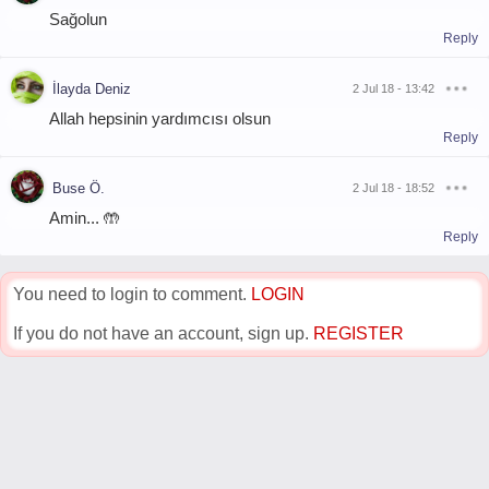
Sağolun
Reply
İlayda Deniz
2 Jul 18 - 13:42
Allah hepsinin yardımcısı olsun
Reply
Buse Ö.
2 Jul 18 - 18:52
Amin... 🤲
Reply
You need to login to comment.
LOGIN
If you do not have an account, sign up.
REGISTER