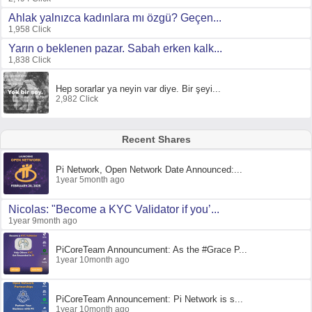
Ahlak yalnızca kadınlara mı özgü? Geçen...
1,958 Click
Yarın o beklenen pazar. Sabah erken kalk...
1,838 Click
Hep sorarlar ya neyin var diye. Bir şeyi...
2,982 Click
Recent Shares
Pi Network, Open Network Date Announced:...
1year 5month ago
Nicolas: "Become a KYC Validator if you’...
1year 9month ago
PiCoreTeam Announcument: As the #Grace P...
1year 10month ago
PiCoreTeam Announcement: Pi Network is s...
1year 10month ago