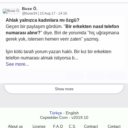
Buse Ö.
@buse34 | 15 Aug 17 - 14:16
Ahlak yalnızca kadınlara mı özgü?
Geçen bir paylaşım gördüm. "
Bir erkekten nasıl telefon
numarası alınır?
" diye. Biri de yorumda "hiç uğraşmana
gerek yok, istersen hemen verir zaten" yazmış.
İşin kötü tarafı yorum yazan haklı. Bir kız bir erkekten
telefon numarası almak istiyorsa b...
See more...
Show more
Türkçe
- English
Ceptekiler.Com - v2019.10
About us
License
F.A.Q
C.S.
Contract
Contact