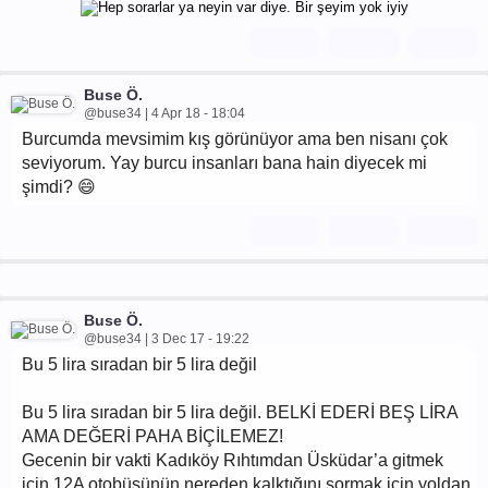
Buse Ö.
@buse34 | 4 Apr 18 - 18:04
Burcumda mevsimim kış görünüyor ama ben nisanı çok
seviyorum. Yay burcu insanları bana hain diyecek mi
şimdi? 😄
Buse Ö.
@buse34 | 3 Dec 17 - 19:22
Bu 5 lira sıradan bir 5 lira değil
Bu 5 lira sıradan bir 5 lira değil. BELKİ EDERİ BEŞ LİRA
AMA DEĞERİ PAHA BİÇİLEMEZ!
Gecenin bir vakti Kadıköy Rıhtımdan Üsküdar’a gitmek
için 12A otobüsünün nereden kalktığını sormak için yoldan