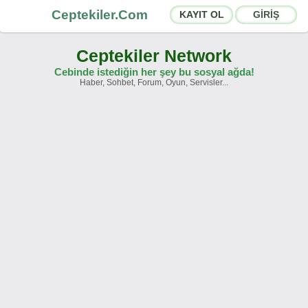
Ceptekiler.Com
KAYIT OL
GİRİŞ
Ceptekiler Network
Cebinde istediğin her şey bu sosyal ağda!
Haber, Sohbet, Forum, Oyun, Servisler...
Forumlar
Sosyal Paylaşımlar
Sohbet Odaları
App Ekosistemi
Duyurular
İletişim
Hakkımızda
Türkçe -
English
Ceptekiler.Com - v2025.01
Lisans
S.S.S.
T.S.
Sözleşme