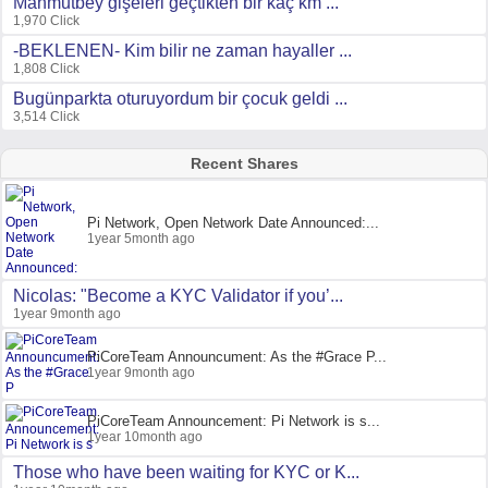
Mahmutbey gişeleri geçtikten bir kaç km ...
1,970 Click
-BEKLENEN- Kim bilir ne zaman hayaller ...
1,808 Click
Bugünparkta oturuyordum bir çocuk geldi ...
3,514 Click
Recent Shares
Pi Network, Open Network Date Announced:...
1year 5month ago
Nicolas: "Become a KYC Validator if you’...
1year 9month ago
PiCoreTeam Announcument: As the #Grace P...
1year 9month ago
PiCoreTeam Announcement: Pi Network is s...
1year 10month ago
Those who have been waiting for KYC or K...