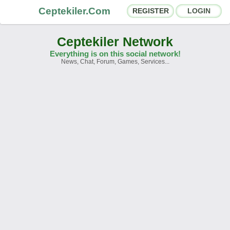
Ceptekiler.Com
REGISTER
LOGIN
Ceptekiler Network
Everything is on this social network!
News, Chat, Forum, Games, Services...
Forums
Social Shares
Chat Rooms
App Ecosystem
Announcements
Contact
About Us
Ceptekiler.Com - v2025.01
Licence
F.A.Q.
C.S.
Contract