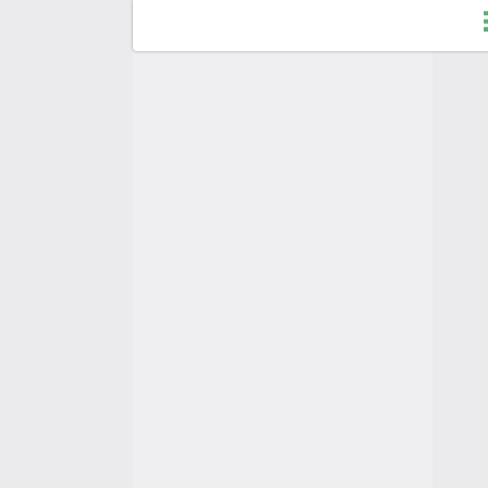
Fo
So
Du
H