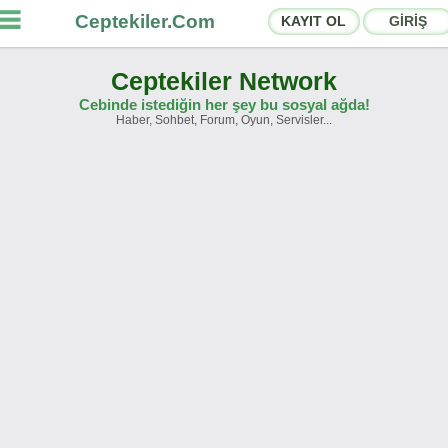
Ceptekiler.Com
KAYIT OL
GİRİŞ
Ceptekiler Network
Cebinde istediğin her şey bu sosyal ağda!
Haber, Sohbet, Forum, Oyun, Servisler...
rumlar
Sosyal Paylaşımlar
hbet Odaları
App Ekosistemi
yurular
İletişim
akkımızda
Türkçe -
English
Ceptekiler.Com - v2025.01
Lisans
S.S.S.
T.S.
Sözleşme