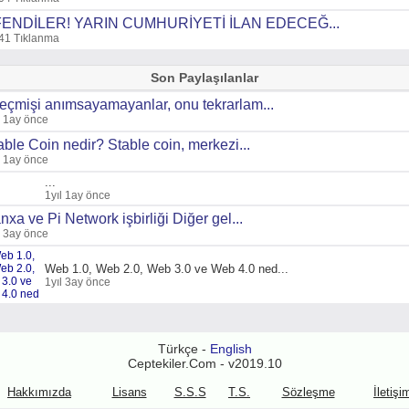
ENDİLER! YARIN CUMHURİYETİ İLAN EDECEĞ...
41 Tıklanma
Son Paylaşılanlar
eçmişi anımsayamayanlar, onu tekrarlam...
l 1ay önce
able Coin nedir? Stable coin, merkezi...
l 1ay önce
...
1yıl 1ay önce
nxa ve Pi Network işbirliği Diğer gel...
l 3ay önce
Web 1.0, Web 2.0, Web 3.0 ve Web 4.0 ned...
1yıl 3ay önce
Türkçe -
English
Ceptekiler.Com - v2019.10
Hakkımızda
Lisans
S.S.S
T.S.
Sözleşme
İletişi