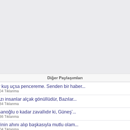
Diğer Paylaşımları
r kuş uçsa pencereme. Senden bir haber...
04 Tıklanma
zı insanlar alçak gönüllüdür, Bazılar...
84 Tıklanma
sanoğlu o kadar zavallıdır ki, Güneş'...
36 Tıklanma
rinin ahını alıp başkasıyla mutlu olam...
04 Tıklanma