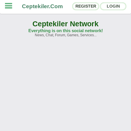
Ceptekiler.Com
REGISTER
LOGIN
Ceptekiler Network
Everything is on this social network!
News, Chat, Forum, Games, Services...
Forums
Social Shares
Chat Rooms
App Ecosystem
Announcements
Contact
About Us
Türkçe
- English
Ceptekiler.Com - v2025.01
Licence
F.A.Q.
C.S.
Contract