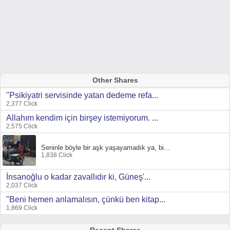
Other Shares
"Psikiyatri servisinde yatan dedeme refa...
2,377 Click
Allahım kendim için birşey istemiyorum. ...
2,575 Click
Seninle böyle bir aşk yaşayamadık ya, bi...
1,838 Click
İnsanoğlu o kadar zavallıdır ki, Güneş'...
2,037 Click
"Beni hemen anlamalısın, çünkü ben kitap...
1,869 Click