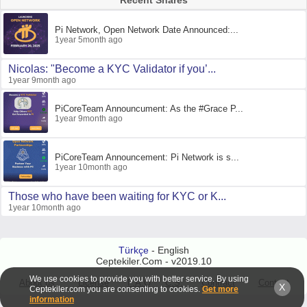
Recent Shares
Pi Network, Open Network Date Announced:...
1year 5month ago
Nicolas: "Become a KYC Validator if you’...
1year 9month ago
PiCoreTeam Announcument: As the #Grace P...
1year 9month ago
PiCoreTeam Announcement: Pi Network is s...
1year 10month ago
Those who have been waiting for KYC or K...
1year 10month ago
Türkçe
- English
Ceptekiler.Com - v2019.10
We use cookies to provide you with better service. By using
About us
License
F.A.Q
C.S.
Contract
Contact
X
Ceptekiler.com you are consenting to cookies.
Get more
information