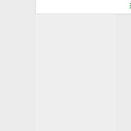
Fo
So
Du
H