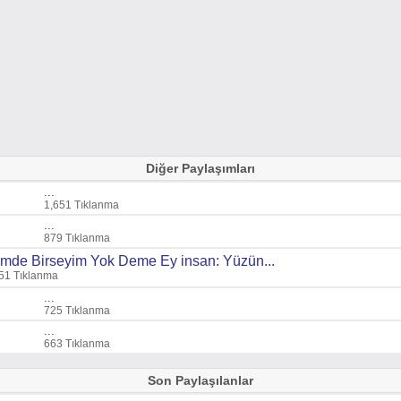
Diğer Paylaşımları
...
1,651 Tıklanma
...
879 Tıklanma
imde Birseyim Yok Deme Ey insan: Yüzün...
51 Tıklanma
...
725 Tıklanma
...
663 Tıklanma
Son Paylaşılanlar