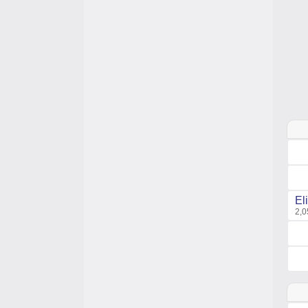
El
2,0