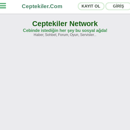
Ceptekiler.Com
KAYIT OL
GİRİŞ
Ceptekiler Network
Cebinde istediğin her şey bu sosyal ağda!
Haber, Sohbet, Forum, Oyun, Servisler...
rumlar
Sosyal Paylaşımlar
hbet Odaları
App Ekosistemi
yurular
İletişim
akkımızda
Türkçe -
English
Ceptekiler.Com - v2025.01
Lisans
S.S.S.
T.S.
Sözleşme