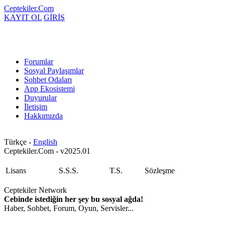
Ceptekiler.Com
KAYIT OL
GİRİŞ
Forumlar
Sosyal Paylaşımlar
Sohbet Odaları
App Ekosistemi
Duyurular
İletişim
Hakkımızda
Türkçe -
English
Ceptekiler.Com - v2025.01
Lisans
S.S.S.
T.S.
Sözleşme
Ceptekiler Network
Cebinde istediğin her şey bu sosyal ağda!
Haber, Sohbet, Forum, Oyun, Servisler...