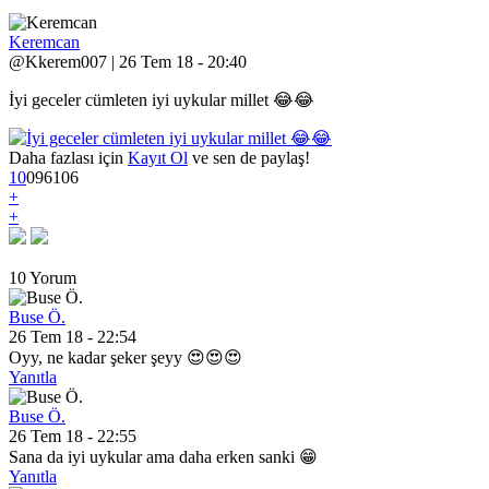
Keremcan
@Kkerem007 | 26 Tem 18 - 20:40
İyi geceler cümleten iyi uykular millet 😂😂
Daha fazlası için
Kayıt Ol
ve sen de paylaş!
10
0
9
6106
+
+
10 Yorum
Buse Ö.
26 Tem 18 - 22:54
Oyy, ne kadar şeker şeyy 😍😍😍
Yanıtla
Buse Ö.
26 Tem 18 - 22:55
Sana da iyi uykular ama daha erken sanki 😁
Yanıtla