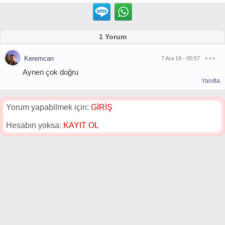
1 Yorum
Keremcan
7 Ara 19 - 00:57
Aynen çok doğru
Yanıtla
Yorum yapabilmek için:
GİRİŞ
Hesabın yoksa:
KAYIT OL