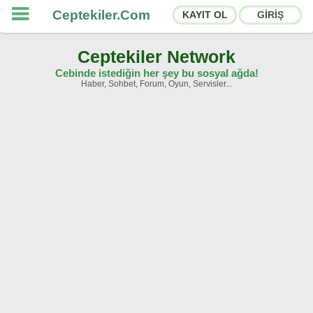
Ceptekiler.Com
KAYIT OL
GİRİŞ
Ceptekiler Network
Cebinde istediğin her şey bu sosyal ağda!
Haber, Sohbet, Forum, Oyun, Servisler...
Forumlar
Sosyal Paylaşımlar
Sohbet Odaları
App Ekosistemi
Duyurular
İletişim
Hakkımızda
Türkçe -
English
Ceptekiler.Com - v2025.01
Lisans
S.S.S.
T.S.
Sözleşme