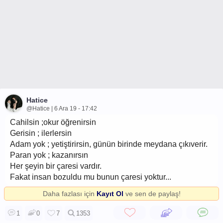
Hatice
@Hatice | 6 Ara 19 - 17:42
Cahilsin ;okur öğrenirsin
Gerisin ; ilerlersin
Adam yok ; yetiştirirsin, günün birinde meydana çıkıverir.
Paran yok ; kazanırsın
Her şeyin bir çaresi vardır.
Fakat insan bozuldu mu bunun çaresi yoktur...
Daha fazlası için
Kayıt Ol
ve sen de paylaş!
1
0
7
1353