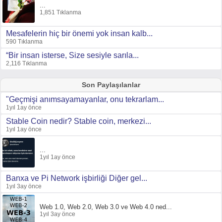
...
1,851 Tıklanma
Mesafelerin hiç bir önemi yok insan kalb...
590 Tıklanma
“Bir insan isterse, Size sesiyle sarıla...
2,116 Tıklanma
Son Paylaşılanlar
"Geçmişi anımsayamayanlar, onu tekrarlam...
1yıl 1ay önce
Stable Coin nedir? Stable coin, merkezi...
1yıl 1ay önce
...
1yıl 1ay önce
Banxa ve Pi Network işbirliği Diğer gel...
1yıl 3ay önce
Web 1.0, Web 2.0, Web 3.0 ve Web 4.0 ned...
1yıl 3ay önce