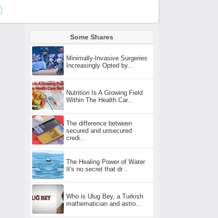
Some Shares
Minimally-Invasive Surgeries
Increasingly Opted by...
Nutrition Is A Growing Field
Within The Health Car...
The difference between
secured and unsecured
credi...
The Healing Power of Water
It's no secret that dr...
Who is Ulug Bey, a Turkish
mathematician and astro...