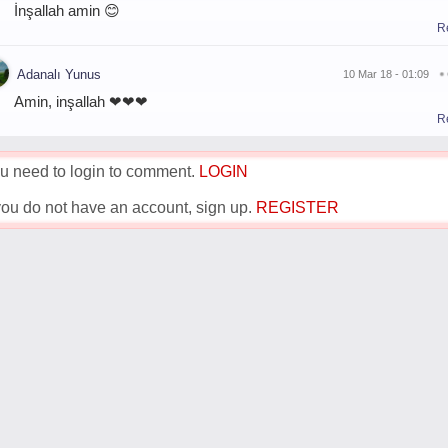
İnşallah amin 😊
R
Adanalı Yunus
10 Mar 18 - 01:09
Amin, inşallah ❤❤❤
R
u need to login to comment.
LOGIN
 you do not have an account, sign up.
REGISTER