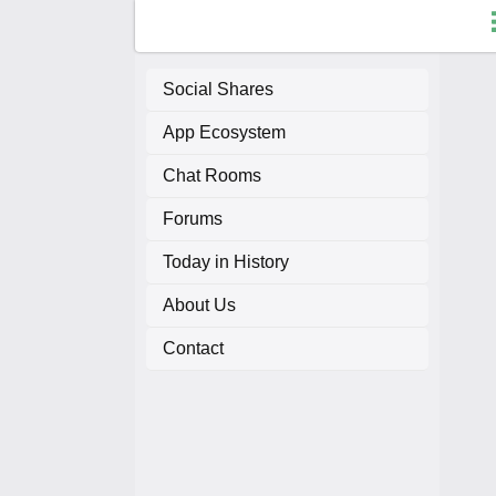
Social Shares
App Ecosystem
F
Chat Rooms
C
Forums
A
Today in History
About Us
A
Contact