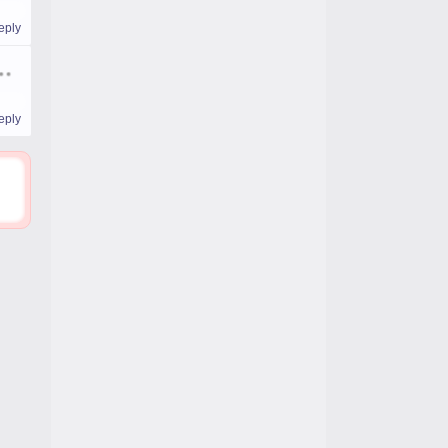
eply
eply