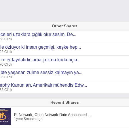
Other Shares
celeri uzaklara çığlık olur sesim, De...
58 Click
le özlüyor ki insan geçmişi, keşke hep...
02 Click
celer faydalıdır, ama çok da korkunçla...
70 Click
libte yaşanan zulme sessiz kalmayın ya...
06 Click
rphy Kanunları, Amerikalı mühendis Edw...
63 Click
Recent Shares
Pi Network, Open Network Date Announced:...
1year 5month ago