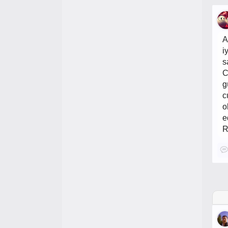
A
i
s
C
g
c
o
e
R