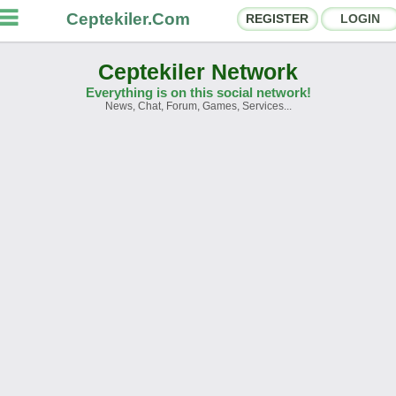
Ceptekiler.Com
REGISTER
LOGIN
Ceptekiler Network
Everything is on this social network!
News, Chat, Forum, Games, Services...
orums
Social Shares
hat Rooms
App Ecosystem
nnouncements
Contact
bout Us
Ceptekiler.Com - v2025.01
Licence
F.A.Q.
C.S.
Contract