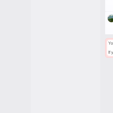
Yo
If