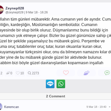
Zeynep028
@zeynep028 | 9 Mar 18 - 16:26
llahın tüm günleri mübarektir. Ama cumanın yeri de ayrıdır. Cum
yiliğin, kardeşliğin, Müslümanlığın sembolüdür. Cumanın
ayesinde bir olup birlik oluruz. Düşmanlarımız bunu bildiği için
umamızı yok etmeye çalışır. Bizler bu güzel günümüze sahip çı
üzel bir şekilde yaşamalıyız bu mübarek günü. Perşembe ve
uma oruç tutabilenler oruç tutar, kuran okuanlar kuran okur,
kuyamayanlar türkçesini okur, onu da bilmeyen namazını kılar 
der yine de bu mübarek günde güzel bir aktivitede bulunur.
abbim bizi böyle güzel davranışlardan koparmasın inşallah
2
0
10
2273
2 Comment
Keremcan
9 Mar 18 - 19:40