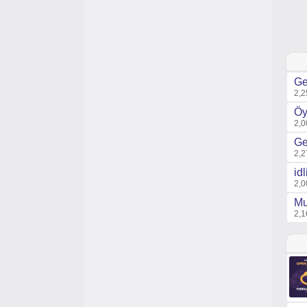
Ge
2,2
Öy
2,0
Ge
2,2
id
2,0
Mu
2,1