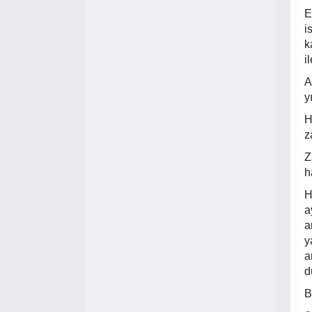
E
i
k
i
A
y
H
z
Z
h
H
a
a
y
a
d
B