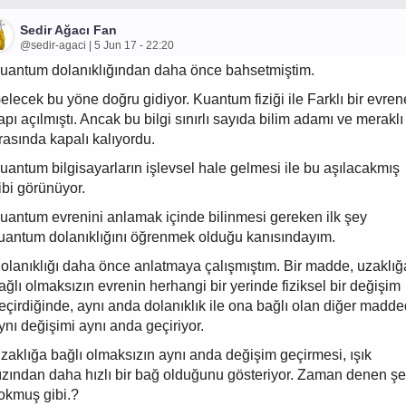
Sedir Ağacı Fan
@sedir-agaci | 5 Jun 17 - 22:20
uantum dolanıklığından daha önce bahsetmiştim.
elecek bu yöne doğru gidiyor. Kuantum fiziği ile Farklı bir evren
apı açılmıştı. Ancak bu bilgi sınırlı sayıda bilim adamı ve meraklı
rasında kapalı kalıyordu.
uantum bilgisayarların işlevsel hale gelmesi ile bu aşılacakmış
ibi görünüyor.
uantum evrenini anlamak içinde bilinmesi gereken ilk şey
uantum dolanıklığını öğrenmek olduğu kanısındayım.
olanıklığı daha önce anlatmaya çalışmıştım. Bir madde, uzaklığ
ağlı olmaksızın evrenin herhangi bir yerinde fiziksel bir değişim
eçirdiğinde, aynı anda dolanıklık ile ona bağlı olan diğer madd
ynı değişimi aynı anda geçiriyor.
zaklığa bağlı olmaksızın aynı anda değişim geçirmesi, ışık
ızından daha hızlı bir bağ olduğunu gösteriyor. Zaman denen ş
okmuş gibi.?