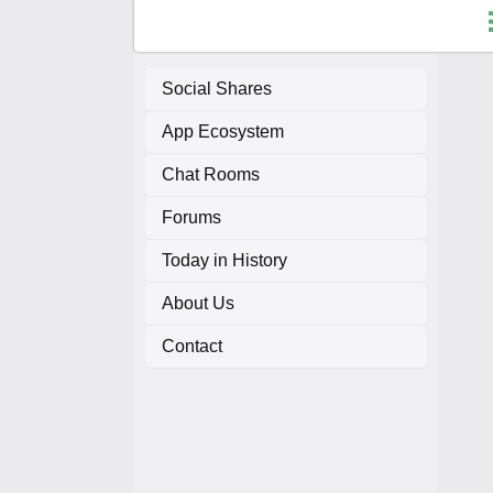
Social Shares
App Ecosystem
F
Chat Rooms
C
Forums
A
Today in History
About Us
A
Contact