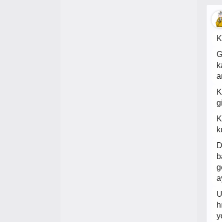
K
G
k
a
K
g
K
k
D
b
g
a
U
h
y