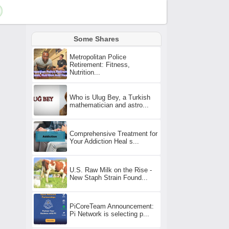
Some Shares
Metropolitan Police
Retirement: Fitness,
Nutrition...
Who is Ulug Bey, a Turkish
mathematician and astro...
Comprehensive Treatment for
Your Addiction Heal s...
U.S. Raw Milk on the Rise -
New Staph Strain Found...
PiCoreTeam Announcement:
Pi Network is selecting p...