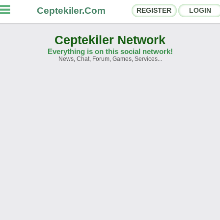
Ceptekiler.Com
REGISTER
LOGIN
Ceptekiler Network
Everything is on this social network!
News, Chat, Forum, Games, Services...
orums
Social Shares
hat Rooms
App Ecosystem
nnouncements
Contact
bout Us
Ceptekiler.Com - v2025.01
Licence
F.A.Q.
C.S.
Contract