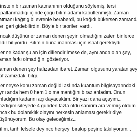
instein bir zaman katmanının olduğunu söylemiş, tersi
spatlanmadığı içinde çoğu bilim adamı kabullenmişti. Zaman
atmanı kağıt gibi evrenle beraberdi, bu kağıdı bükersen zamand
leri geri gidebilirdin. Böyle bir teorileri vardı.
ncak düşünürler zaman denen şeyin olmadığını zaten binlerce
ıldır biliyordu. Bilimin buna inanması için ispat gerekliydi.
er ne kadar şu an için dillendirilmese de, aynı anda olan şey,
aman farkı olmadığını gösteriyor.
aman denen şey hafızadan ibaret. Zaman olgusunu yaratan şey
afızamızdaki bilgi.
er neyse konu zaman değildi aslında kuantum bilgisayarındaki
ynı anda hem 0 hem 1 olma mantığını biraz anladım. Onun
nladığım kadarını açıklayacaktım. Bir yazı daha açayım...
azdığım siteyede 4 günden fazla oldu sanırım ara vermiş oldum
ncak bu dolanıklık olayını herkesin anlaması gerekir diye
üşünüyorum. Bu olay geleceğimiz...
ilim, tarih felsefe deyince herşeyi bırakıp peşine takılıyorum...