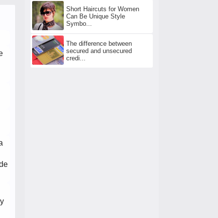
Short Haircuts for Women
Can Be Unique Style
Symbo...
The difference between
secured and unsecured
e
credi...
a
ede
ey