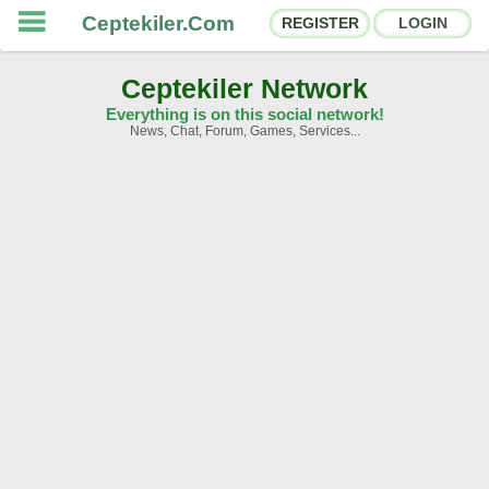
Ceptekiler.Com
REGISTER
LOGIN
Ceptekiler Network
Everything is on this social network!
News, Chat, Forum, Games, Services...
Forums
Social Shares
Chat Rooms
App Ecosystem
Announcements
Contact
About Us
Ceptekiler.Com - v2025.01
Licence
F.A.Q.
C.S.
Contract