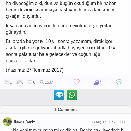
ha diyeceğim o ki, dün ve bugün okuduğum bir haber,
benim tezimi savunmaya başlayan bilim adamlarının
çıktığını duyurdu.
İnsanlar aynı maymun türünden evrilmemiş diyorlar...
günaydın.
Bu arada bu yazıyı 10 yıl sonra yazamam, direk içeri
atarlar gibime geliyor. cihadla büyüyen çocuklar, 10 yıl
sonra pala tutar hale gelecekler ve çoğunluğu
oluşturacaklar.
(Yazılma: 27 Temmuz 2017)
1
0
6
1687
1 Comment
İlayda Deniz
14 Aug 17 - 11:50
Ne yani maymundan mi geldik biz. Benim eski işyerinde bi