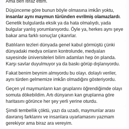
Ama ben itiraz ettim.
Düşünceme göre bunun böyle olmasına imkân yoktu,
insanlar aynı maymun türünden evrilmiş olamazlardı
.
Genetik bulgularda eksik ya da hata olmalıydı, yada
bulgular yanlış yorumlanıyordu. Öyle ya, herkes aynı şeye
bakar ama farklı sonuçlar çıkarırlar.
Batılıların tezleri dünyada genel kabul görmüştü çünki
dünyadaki medya onların kontrolunde, medyaları
sayesinde üniversiteleri bilim adamları hep ön planda.
Karşı savlar duyulmuyor ya da baskı görüp dışlanıyordu.
Fakat benim beynim almıyordu bu olayı. dolaylı veriler,
aynı türden gelmemize imkân olmadığını gösteriyordu.
Geçen yıl maymunların kan gruplarını öğrendiğimde olayı
somuta dökebildim. Artı dünyanın kan gruplarına göre
haritasını görünce her şey yerli yerine oturdu.
Şimdi tembellik çöktü, yazı da uzadı, maymunlar arası
davranış farklarını ve insanlara uyarlamasını yazmam
gerekiyor ama biraz ara vereyim.