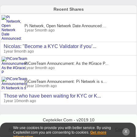
Recent Shares
Pi Network, Open Network Date Announced:...
1year 5month ago
Nicolas: "Become a KYC Validator if you’...
1year 9month ago
PiCoreTeam Announcument: As the #Grace P...
1year 9month ago
PiCoreTeam Announcement: Pi Network is s...
1year 10month ago
Those who have been waiting for KYC or K...
1year 10month ago
Ceptekiler.Com - v2019.10
We use cookies to provide you with better service. By using
About us
License
F.A.Q
C.S.
Contract
Contact
X
Ceptekiler.com you are consenting to cookies.
Get more