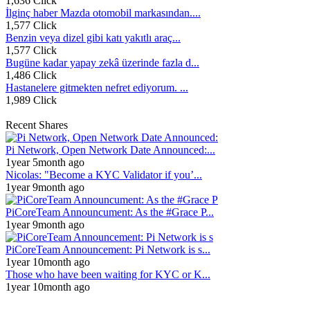
1,636 Click
İlginç haber Mazda otomobil markasından....
1,577 Click
Benzin veya dizel gibi katı yakıtlı araç...
1,577 Click
Bugüne kadar yapay zekâ üzerinde fazla d...
1,486 Click
Hastanelere gitmekten nefret ediyorum. ...
1,989 Click
Recent Shares
Pi Network, Open Network Date Announced:...
1year 5month ago
Nicolas: "Become a KYC Validator if you’...
1year 9month ago
PiCoreTeam Announcument: As the #Grace P...
1year 9month ago
PiCoreTeam Announcement: Pi Network is s...
1year 10month ago
Those who have been waiting for KYC or K...
1year 10month ago