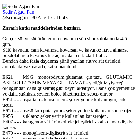
Sedir Ağacı Fan
@sedir-agaci | 30 Aug 17 - 10:43
Zararlı katkı maddelerinden bazıları.
Gerçek süt ve süt ürünlerinin dayanma süresi buz dolabında 4-5
gün.
Sütü kaynatıp cam kavanoza koyarsan ve kavanoz hava almazsa,
buzdolabında kavanoz hiç açılmadan en fazla 1 hafta.
Bundan daha fazla dayanma günü yazılan süt ve süt ürünleri,
ambalajda yazmasada, katkı maddelidir.
E621 - - - MSG - monosodyum glutamat - çin tuzu - GLUTAMIC
ASIT-GLUTAMIN VEYA GLUTAMAT - yediğiniz yiyeceği
olduğundan daha güzelmiş gibi beyni aldatıyor. Daha çok yemenize
ve daha sağlıksız şeyleri bolca tüketmenize sebep oluyor.
E951 - - - aspartam - kanserojen - şeker yerine kullanılıyor, çok
ucuz.
E950 - - - asesülfam potasyum - şeker yerine kullanılan kanserojen.
E955 - - - suklaroz şeker yerine kullanılan kanserojen.
E407 - - - karagenon süt ürünlerinde jelleştirici - kalp damar diyabet
kanser.
E470 - - - monogliserit-digliserit süt ürünleri
E477 - - - monogliserit-digliserit süt ürünleri