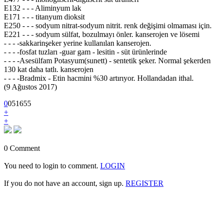
E132 - - - Aliminyum lak
E171 - - - titanyum dioksit
E250 - - - sodyum nitrat-sodyum nitrit. renk değişimi olmaması için.
E221 - - - sodyum sülfat, bozulmayı önler. kanserojen ve lösemi
- - - -sakkarinşeker yerine kullanılan kanserojen.
- - - -fosfat tuzları -guar gam - lesitin - süt ürünlerinde
- - - -Asesülfam Potasyum(sunett) - sentetik şeker. Normal şekerden
130 kat daha tatlı. kanserojen
- - - -Bradmix - Etin hacmini %30 artırıyor. Hollandadan ithal.
(9 Ağustos 2017)
0
0
5
1655
+
+
0 Comment
You need to login to comment.
LOGIN
If you do not have an account, sign up.
REGISTER