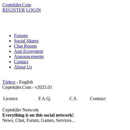
Ceptekiler.Com
REGISTER
LOGIN
Forums
Social Shares
Chat Rooms
App Ecosystem
Announcements
Contact
About Us
Türkçe
- English
Ceptekiler.Com - v2025.01
Licence
F.A.Q.
C.S.
Contract
Ceptekiler Network
Everything is on this social network!
News, Chat, Forum, Games, Services...