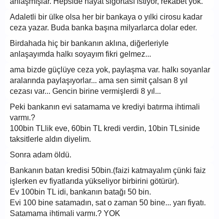
anlaşmışlar. Hepside hayat sigortası istiyor, rekabet yok.
Adaletli bir ülke olsa her bir bankaya o yılki cirosu kadar
ceza yazar. Buda banka başına milyarlarca dolar eder.
Birdahada hiç bir bankanın aklına, diğerleriyle
anlaşayımda halkı soyayım fikri gelmez...
ama bizde güçlüye ceza yok, paylaşma var. halkı soyanlar
aralarında paylaşıyorlar... ama sen simit çalsan 8 yıl
cezası var... Gencin birine vermişlerdi 8 yıl...
Peki bankanın evi satamama ve krediyi batırma ihtimali
varmı.?
100bin TLlik eve, 60bin TL kredi verdin, 10bin TLsinide
taksitlerle aldın diyelim.
Sonra adam öldü.
Bankanın batan kredisi 50bin.(faizi katmayalım çünki faiz
işlerken ev fiyatlarıda yükseliyor birbirini götürür).
Ev 100bin TL idi, bankanın batağı 50 bin.
Evi 100 bine satamadın, sat o zaman 50 bine... yarı fiyatı.
Satamama ihtimali varmı.? YOK