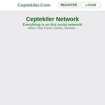
Ceptekiler.Com
REGISTER
LOGIN
Ceptekiler Network
Everything is on this social network!
News, Chat, Forum, Games, Services...
Forums
Social Shares
Chat Rooms
App Ecosystem
Announcements
Contact
About Us
Ceptekiler.Com - v2025.01
Licence
F.A.Q.
C.S.
Contract