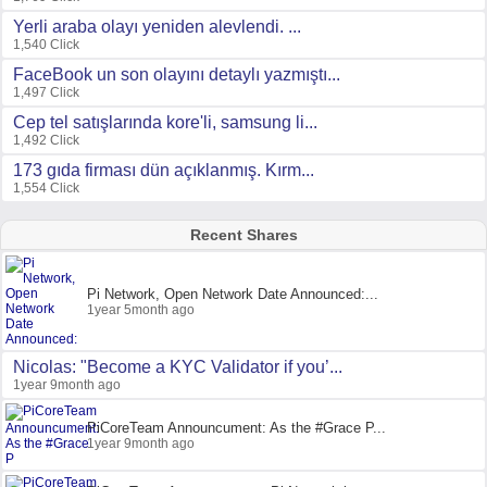
Yerli araba olayı yeniden alevlendi. ...
1,540 Click
FaceBook un son olayını detaylı yazmıştı...
1,497 Click
Cep tel satışlarında kore'li, samsung li...
1,492 Click
173 gıda firması dün açıklanmış. Kırm...
1,554 Click
Recent Shares
Pi Network, Open Network Date Announced:...
1year 5month ago
Nicolas: "Become a KYC Validator if you’...
1year 9month ago
PiCoreTeam Announcument: As the #Grace P...
1year 9month ago