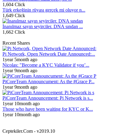
1,604 Click
Türk erkeğinin rüyası gerçek mi oluyor n...
1,649 Click
İnanılmaz sayın seyirciler. DNA sından ...
1,662 Click
Recent Shares
Pi Network, Open Network Date Announced:...
1year 5month ago
Nicolas: "Become a KYC Validator if you’...
1year 9month ago
PiCoreTeam Announcument: As the #Grace P...
1year 9month ago
PiCoreTeam Announcement: Pi Network is s...
1year 10month ago
Those who have been waiting for KYC or K...
1year 10month ago
Ceptekiler.Com - v2019.10