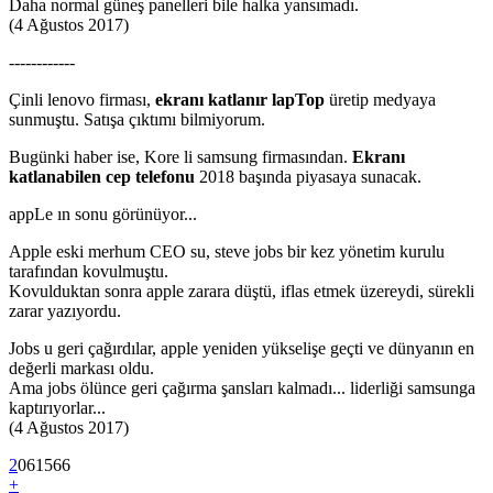
Daha normal güneş panelleri bile halka yansımadı.
(4 Ağustos 2017)
------------
Çinli lenovo firması,
ekranı katlanır lapTop
üretip medyaya
sunmuştu. Satışa çıktımı bilmiyorum.
Bugünki haber ise, Kore li samsung firmasından.
Ekranı
katlanabilen cep telefonu
2018 başında piyasaya sunacak.
appLe ın sonu görünüyor...
Apple eski merhum CEO su, steve jobs bir kez yönetim kurulu
tarafından kovulmuştu.
Kovulduktan sonra apple zarara düştü, iflas etmek üzereydi, sürekli
zarar yazıyordu.
Jobs u geri çağırdılar, apple yeniden yükselişe geçti ve dünyanın en
değerli markası oldu.
Ama jobs ölünce geri çağırma şansları kalmadı... liderliği samsunga
kaptırıyorlar...
(4 Ağustos 2017)
2
0
6
1566
+