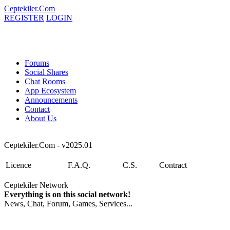
Ceptekiler.Com
REGISTER
LOGIN
Forums
Social Shares
Chat Rooms
App Ecosystem
Announcements
Contact
About Us
Ceptekiler.Com - v2025.01
Licence
F.A.Q.
C.S.
Contract
Ceptekiler Network
Everything is on this social network!
News, Chat, Forum, Games, Services...