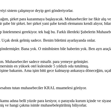
riyi sistem çalışmıyor deyip geri gönderiyorlar.
cağım, şirket para kazanmaya başlayacak. Muhasebeciler ise fikir alış ver
r şube bir şirket. her şirket yani şube kendi elemanını kendi alıyor, bilan
p listelenmesi gerekiyor. tek bağ bu. Farklı illerdeki Şubelerin Muhaseb
ı. Uçak denk gelmiş sadece. Benim biletimi ayarlayanda onlar.
öndermişler. Bana yok. O minibüsten bile haberim yok. Ben ayrı araçla
ım. Muhasebeciler sadece misafir. para yemeye gelmişler.
mersinin en yüksek otel kulesinde 5 yıldızlı oda tutulmuş.
 işime bakarım. Ama işim bitti gece kalmayıp ankaraya döneceğim, uçak 
hesabını tutan muhasebeciler KRAL muamelesi görüyor.
kamu adına belli yüzde para kesiyor, o parayıda kurum içinde ve siyase
miş ve hangi çakma isimle muhasebeleştirilmiş biliyorlar.