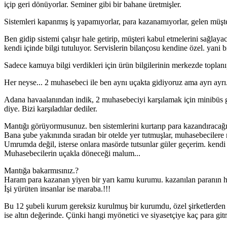
içip geri dönüyorlar. Seminer gibi bir bahane üretmişler.
Sistemleri kapanmış iş yapamıyorlar, para kazanamıyorlar, gelen müşte
Ben gidip sistemi çalışır hale getirip, müşteri kabul etmelerini sağlaya
kendi içinde bilgi tutuluyor. Servislerin bilançosu kendine özel. yani bi
Sadece kamuya bilgi verdikleri için ürün bilgilerinin merkezde toplanı
Her neyse... 2 muhasebeci ile ben aynı uçakta gidiyoruz ama ayrı ayr
Adana havaalanından indik, 2 muhasebeciyi karşılamak için minibüs g
diye. Bizi karşıladılar dediler.
Mantığı görüyormusunuz. ben sistemlerini kurtarıp para kazandıracağ
Bana şube yakınında sıradan bir otelde yer tutmuşlar, muhasebecilere 
Umrumda değil, isterse onlara masörde tutsunlar güler geçerim. kendi
Muhasebecilerin uçakla döneceği malum...
Mantığa bakarmısınız.?
Haram para kazanan yiyen bir yarı kamu kurumu. kazanılan paranın 
İşi yürüten insanlar ise maraba.!!!
Bu 12 şubeli kurum gereksiz kurulmuş bir kurumdu, özel şirketlerden 
ise altın değerinde. Çünki hangi myönetici ve siyasetçiye kaç para git