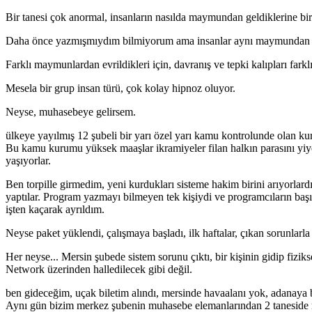
Bir tanesi çok anormal, insanların nasılda maymundan geldiklerine bir
Daha önce yazmışmıydım bilmiyorum ama insanlar aynı maymundan e
Farklı maymunlardan evrildikleri için, davranış ve tepki kalıpları farklı
Mesela bir grup insan türü, çok kolay hipnoz oluyor.
Neyse, muhasebeye gelirsem.
ülkeye yayılmış 12 şubeli bir yarı özel yarı kamu kontrolunde olan ku
Bu kamu kurumu yüksek maaşlar ikramiyeler filan halkın parasını yiyen
yaşıyorlar.
Ben torpille girmedim, yeni kurdukları sisteme hakim birini arıyorlardı, i
yaptılar. Program yazmayı bilmeyen tek kişiydi ve programcıların başın
işten kaçarak ayrıldım.
Neyse paket yüklendi, çalışmaya başladı, ilk haftalar, çıkan sorunlarla
Her neyse... Mersin şubede sistem sorunu çıktı, bir kişinin gidip fizik
Network üzerinden halledilecek gibi değil.
ben gideceğim, uçak biletim alındı, mersinde havaalanı yok, adanaya
Aynı gün bizim merkez şubenin muhasebe elemanlarından 2 taneside mers