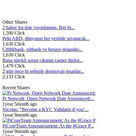
Other Shares
2 haber üst üste yayınlanmış. Biri bi...
1,590 Click
Peki ABD, dünyanın her yerinde savaşacak...
1,630 Click
Çiftlikbank, sütbank ve benzer dolandırı...
1,630 Click
Bana sürekli sorun çıkaran casper dizüst...
1,479 Click
2 gün önce bi sebeple denisovan insanlar...
2,133 Click
Recent Shares
Pi Network, Open Network Date Announced:...
1year 5month ago
Nicolas: "Become a KYC Validator if you’...
1year 9month ago
PiCoreTeam Announcument: As the #Grace P...
1year 9month ago