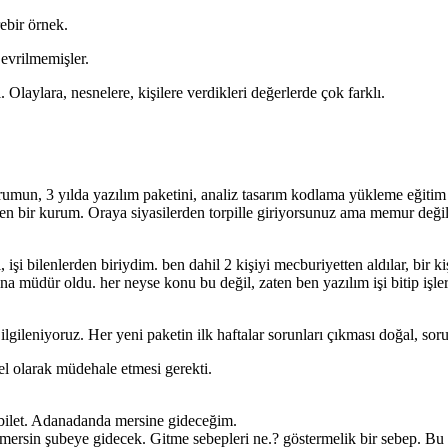
ebir örnek.
vrilmemişler.
. Olaylara, nesnelere, kişilere verdikleri değerlerde çok farklı.
rumun, 3 yılda yazılım paketini, analiz tasarım kodlama yükleme eğitim 
 bir kurum. Oraya siyasilerden torpille giriyorsunuz ama memur değilsin
şi bilenlerden biriydim. ben dahil 2 kişiyi mecburiyetten aldılar, bir kişid
a müdür oldu. her neyse konu bu değil, zaten ben yazılım işi bitip işler
 ilgileniyoruz. Her yeni paketin ilk haftalar sorunları çıkması doğal, s
sel olarak müdehale etmesi gerekti.
 bilet. Adanadanda mersine gideceğim.
in şubeye gidecek. Gitme sebepleri ne.? göstermelik bir sebep. Bu tür g