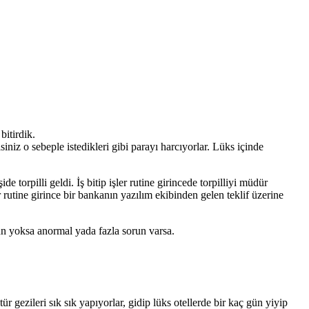
bitirdik.
iz o sebeple istedikleri gibi parayı harcıyorlar. Lüks içinde
e torpilli geldi. İş bitip işler rutine girincede torpilliyi müdür
 rutine girince bir bankanın yazılım ekibinden gelen teklif üzerine
orun yoksa anormal yada fazla sorun varsa.
ezileri sık sık yapıyorlar, gidip lüks otellerde bir kaç gün yiyip