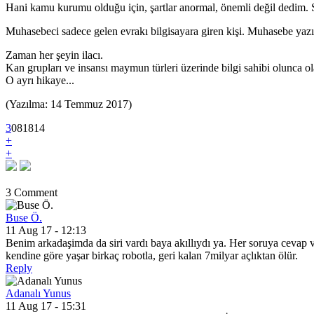
Hani kamu kurumu olduğu için, şartlar anormal, önemli değil dedim. 
Muhasebeci sadece gelen evrakı bilgisayara giren kişi. Muhasebe yaz
Zaman her şeyin ilacı.
Kan grupları ve insansı maymun türleri üzerinde bilgi sahibi olunca ol
O ayrı hikaye...
(Yazılma: 14 Temmuz 2017)
3
0
8
1814
+
+
3 Comment
Buse Ö.
11 Aug 17 - 12:13
Benim arkadaşimda da siri vardı baya akıllıydı ya. Her soruya cevap 
kendine göre yaşar birkaç robotla, geri kalan 7milyar açlıktan ölür.
Reply
Adanalı Yunus
11 Aug 17 - 15:31