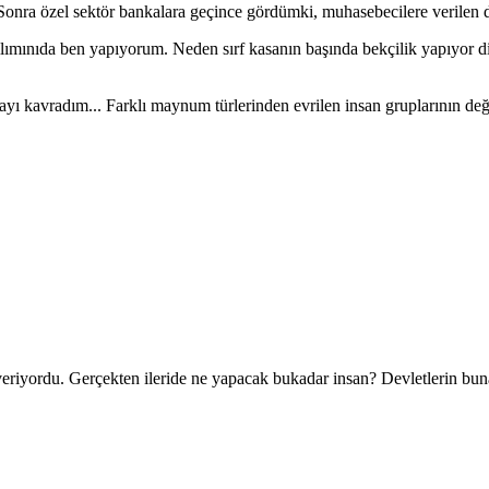
Sonra özel sektör bankalara geçince gördümki, muhasebecilere verilen 
ılımınıda ben yapıyorum. Neden sırf kasanın başında bekçilik yapıyor 
ayı kavradım... Farklı maynum türlerinden evrilen insan gruplarının değer
veriyordu. Gerçekten ileride ne yapacak bukadar insan? Devletlerin buna