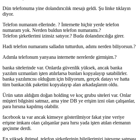
Dün telefonuma yine dolandırıcılık mesajı geldi. Şu linke tıklayın
diyor.
Telefon numaram ellerinde. ? İnternette hiçbir yerde telefon
numaram yok. Nerden buldun telefon numaramı.?
Telefon şirketlerimi izinsiz satıyor.? Buda dolandırıcılığa girer.
Hadi telefon numaramı salladın tutturdun, adımı nerden biliyorsun.?
Adımla telefonum yanyana internette nerelerde girmişim.?
banka sitelerinde var. Onlarda güvenlik yüksek, ancak banka
yazılım uzmanları işten atılırlarsa bunları kopyalayıp satabilirler.
banka yazılımcısı olduğum için biliyorum, gerçek datayı ve hatta
tüm bankacılık paketini kopyalayıp alan arkadaşlarım oldu.
Ürün satın aldığım doğan holding ve koç grubu siteleri var. Onlar
müşteri bilgisini satmaz, ama yine DB ye erişim izni olan çalışanlar,
para hırsına kapılmış olabilir.
facebook ta var ancak kimseye gösterilmiyor fakat yine veriye
erişme imkanı olan çalışanlar para hırsı yada işten atılan elemanın
geçinme derdi.
En yüksek ihtimal, telefon şirketlerinin bilgilerimizi isteyene satması.