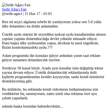
Sedir Ağacı Fan
@sedir-agaci | 11 Haz 17 - 01:01
Ben mi seçici algılama sebebi ile yanılıyorum yoksa son 5-6 yılda
ülke dolandırıcı mı doldu anlamadım.
Üstelik uydu sistemi ile seyredilen turksat uydu kanallarından alenen
yapılan yapılan dolarndırıcılığa devlet yıllardır müsaade ediyor.
Hani başka ülke uydusundan yapsa, diceksin ki nasıl engellesin.
Bizim kontrolumuzdeki uydu.???
Adam programda din konuları işliyor ardından yarım saat reklam
giriyor tamamen dolandırıcılık üzerine.
Nerdeyse 50 kanal böyle. Arada aynı kanallar isim değiştirip tekrar
yayına devam ediyor. Üstelik dolandırıcılık reklamlarında ünlü
kişilerin programlarından kesitler koyuyorlar, sanki kendi ürünlerini
destekliyormuş gibi.
Bu ünlülerin, bu reklamda kendi videolarını kullanmalarına izin
verdiklerini hiç sanmıyorum, zaten izinli olsa reklama özel ayrı
çekim yaparlardı.
aslında başka konudan bahsedecektim...