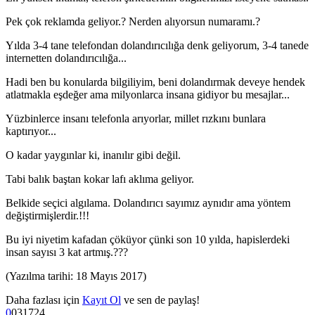
Pek çok reklamda geliyor.? Nerden alıyorsun numaramı.?
Yılda 3-4 tane telefondan dolandırıcılığa denk geliyorum, 3-4 tanede
internetten dolandırıcılığa...
Hadi ben bu konularda bilgiliyim, beni dolandırmak deveye hendek
atlatmakla eşdeğer ama milyonlarca insana gidiyor bu mesajlar...
Yüzbinlerce insanı telefonla arıyorlar, millet rızkını bunlara
kaptırıyor...
O kadar yaygınlar ki, inanılır gibi değil.
Tabi balık baştan kokar lafı aklıma geliyor.
Belkide seçici algılama. Dolandırıcı sayımız aynıdır ama yöntem
değiştirmişlerdir.!!!
Bu iyi niyetim kafadan çöküyor çünki son 10 yılda, hapislerdeki
insan sayısı 3 kat artmış.???
(Yazılma tarihi: 18 Mayıs 2017)
Daha fazlası için
Kayıt Ol
ve sen de paylaş!
0
0
3
1724