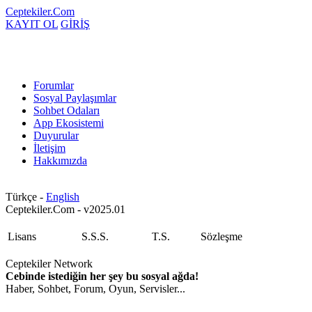
Ceptekiler.Com
KAYIT OL
GİRİŞ
Forumlar
Sosyal Paylaşımlar
Sohbet Odaları
App Ekosistemi
Duyurular
İletişim
Hakkımızda
Türkçe -
English
Ceptekiler.Com - v2025.01
Lisans
S.S.S.
T.S.
Sözleşme
Ceptekiler Network
Cebinde istediğin her şey bu sosyal ağda!
Haber, Sohbet, Forum, Oyun, Servisler...