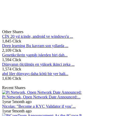
Other Shares
ÇİN 20 yıl içinde, android ve windows'u ...
1,845 Click
Deep learning Bu kavram son yıllarda ...
2,109 Click
Genetikçilerin yaptığı işlerden biri dah...
1,594 Click
Dünyanın ölçülmüş en yüksek ikinci zeka ...
1,574 Click
abd liler dünyayı daha kötü bir yer hali...
1,636 Click
Recent Shares
Pi Network, Open Network Date Announced:...
1year 5month ago
Nicolas: "Become a KYC Validator if you’...
1year 9month ago