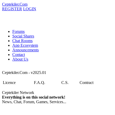
Ceptekiler.Com
REGISTER
LOGIN
Forums
Social Shares
Chat Rooms
App Ecosystem
Announcements
Contact
About Us
Ceptekiler.Com - v2025.01
Licence
F.A.Q.
C.S.
Contract
Ceptekiler Network
Everything is on this social network!
News, Chat, Forum, Games, Services...