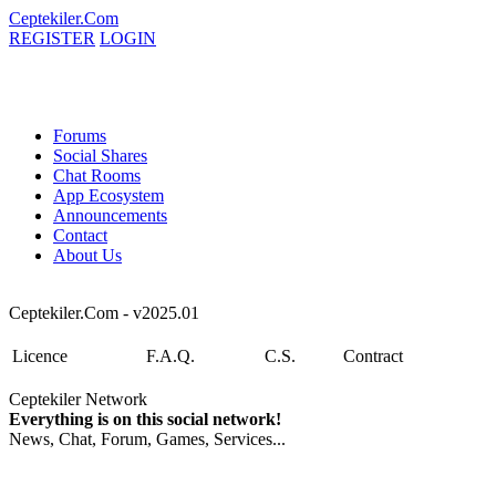
Ceptekiler.Com
REGISTER
LOGIN
Forums
Social Shares
Chat Rooms
App Ecosystem
Announcements
Contact
About Us
Ceptekiler.Com - v2025.01
Licence
F.A.Q.
C.S.
Contract
Ceptekiler Network
Everything is on this social network!
News, Chat, Forum, Games, Services...