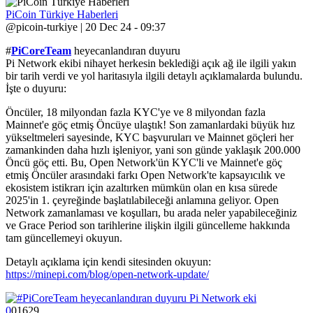
PiCoin Türkiye Haberleri
@picoin-turkiye | 20 Dec 24 - 09:37
#
PiCoreTeam
heyecanlandıran duyuru
Pi Network ekibi nihayet herkesin beklediği açık ağ ile ilgili yakın
bir tarih verdi ve yol haritasıyla ilgili detaylı açıklamalarda bulundu.
İşte o duyuru:
Öncüler, 18 milyondan fazla KYC'ye ve 8 milyondan fazla
Mainnet'e göç etmiş Öncüye ulaştık! Son zamanlardaki büyük hız
yükseltmeleri sayesinde, KYC başvuruları ve Mainnet göçleri her
zamankinden daha hızlı işleniyor, yani son günde yaklaşık 200.000
Öncü göç etti. Bu, Open Network'ün KYC'li ve Mainnet'e göç
etmiş Öncüler arasındaki farkı Open Network'te kapsayıcılık ve
ekosistem istikrarı için azaltırken mümkün olan en kısa sürede
2025'in 1. çeyreğinde başlatılabileceği anlamına geliyor. Open
Network zamanlaması ve koşulları, bu arada neler yapabileceğiniz
ve Grace Period son tarihlerine ilişkin ilgili güncelleme hakkında
tam güncellemeyi okuyun.
Detaylı açıklama için kendi sitesinden okuyun:
https://minepi.com/blog/open-network-update/
0
0
1
629