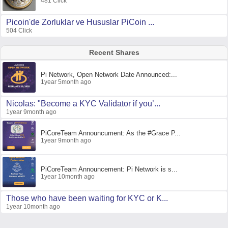
481 Click
Picoin'de Zorluklar ve Hususlar PiCoin ...
504 Click
Recent Shares
Pi Network, Open Network Date Announced:...
1year 5month ago
Nicolas: "Become a KYC Validator if you’...
1year 9month ago
PiCoreTeam Announcument: As the #Grace P...
1year 9month ago
PiCoreTeam Announcement: Pi Network is s...
1year 10month ago
Those who have been waiting for KYC or K...
1year 10month ago