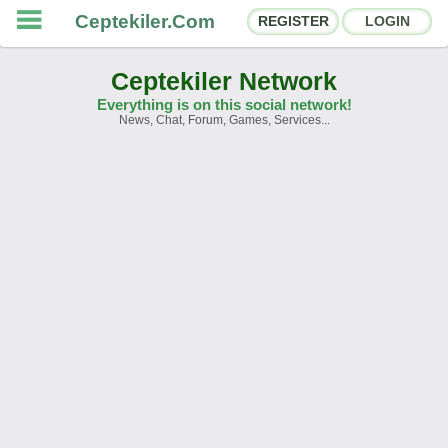
Ceptekiler.Com
REGISTER
LOGIN
Ceptekiler Network
Everything is on this social network!
News, Chat, Forum, Games, Services...
Forums
Social Shares
Chat Rooms
App Ecosystem
Announcements
Contact
About Us
Ceptekiler.Com - v2025.01
Licence
F.A.Q.
C.S.
Contract