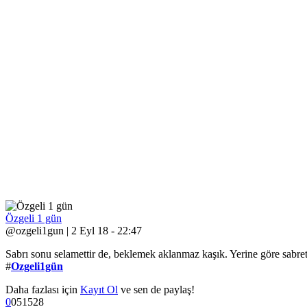
Özgeli 1 gün
@ozgeli1gun | 2 Eyl 18 - 22:47
Sabrı sonu selamettir de, beklemek aklanmaz kaşık. Yerine göre sabre
#
Ozgeli1gün
Daha fazlası için
Kayıt Ol
ve sen de paylaş!
0
0
5
1528