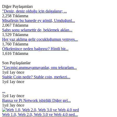
Diğer Paylaşımları
"Deniz, deniz olduğu için dalgalanır; ...
2,258 Tıklanma
Misafirsin bu hanede ey gönül, Umduğunl...
2,067 Tıklanma
Sabrı sonu selamettir de, beklemek aklan...
1,529 Tıklanma
Her yaz aklima gelir çocukluğumun yemyeş...
1,760 Tıklanma
Öfkelenince neden bağırırız? Hintli bir...
1,616 Tıklanma
Son Paylaşılanlar
"Geçmişi anımsayamayanlar, onu tekrarlam...
1yıl 1ay önce
Stable Coin nedir? Stable coin, merkezi...
1yıl 1ay önce
...
1yıl 1ay önce
Banxa ve Pi Network işbirliği Diğer gel...
1yıl 3ay önce
Web 1.0, Web 2.0, Web 3.0 ve Web 4.0 ned...