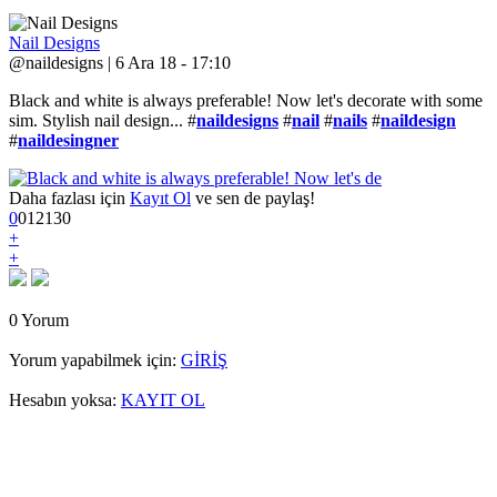
Nail Designs
@naildesigns | 6 Ara 18 - 17:10
Black and white is always preferable! Now let's decorate with some
sim. Stylish nail design... #
naildesigns
#
nail
#
nails
#
naildesign
#
naildesingner
Daha fazlası için
Kayıt Ol
ve sen de paylaş!
0
0
1
2130
+
+
0 Yorum
Yorum yapabilmek için:
GİRİŞ
Hesabın yoksa:
KAYIT OL