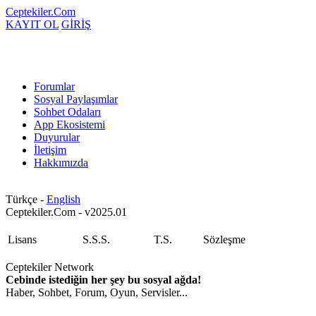
Ceptekiler.Com
KAYIT OL
GİRİŞ
Forumlar
Sosyal Paylaşımlar
Sohbet Odaları
App Ekosistemi
Duyurular
İletişim
Hakkımızda
Türkçe -
English
Ceptekiler.Com - v2025.01
Lisans
S.S.S.
T.S.
Sözleşme
Ceptekiler Network
Cebinde istediğin her şey bu sosyal ağda!
Haber, Sohbet, Forum, Oyun, Servisler...