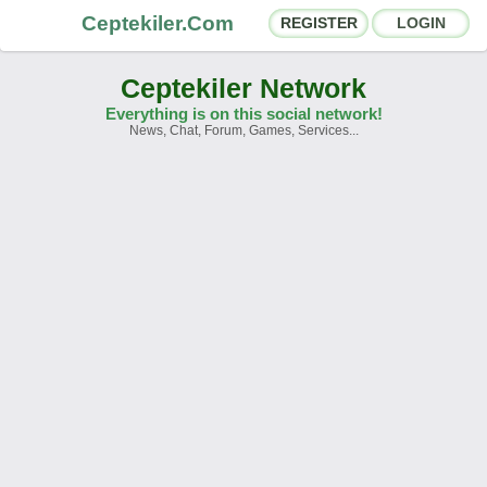
Ceptekiler.Com
REGISTER
LOGIN
Ceptekiler Network
Everything is on this social network!
News, Chat, Forum, Games, Services...
Forums
Social Shares
Chat Rooms
App Ecosystem
Announcements
Contact
About Us
Ceptekiler.Com - v2025.01
Licence
F.A.Q.
C.S.
Contract