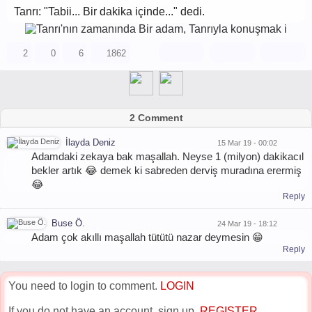
Tanrı: "Tabii... Bir dakika içinde..." dedi.
2
0
6
1862
2 Comment
İlayda Deniz
15 Mar 19 - 00:02
Adamdaki zekaya bak maşallah. Neyse 1 (milyon) dakikacıl
bekler artık 😂 demek ki sabreden derviş muradına erermiş
😂
Reply
Buse Ö.
24 Mar 19 - 18:12
Adam çok akıllı maşallah tütütü nazar deymesin 😁
Reply
You need to login to comment.
LOGIN
If you do not have an account, sign up.
REGISTER