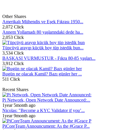
Other Shares
Amerikalı Mühendis ve Eşek Fıkrası 1950...
2,072 Click
Annem Yollamadı 80 yaşlarındaki dede ha...
2,053 Click
Tüpçüyü arayıp küçük boy tüp istedik bun...
3,534 Click
BAŞKASI VURMUŞTUR - Fıkra 80-85 yaşları...
3,912 Click
Bugün ne olacak Kamil? Bazı günler her ...
511 Click
Recent Shares
Pi Network, Open Network Date Announced:...
1year 5month ago
Nicolas: "Become a KYC Validator if you’...
1year 9month ago
PiCoreTeam Announcument: As the #Grace P...