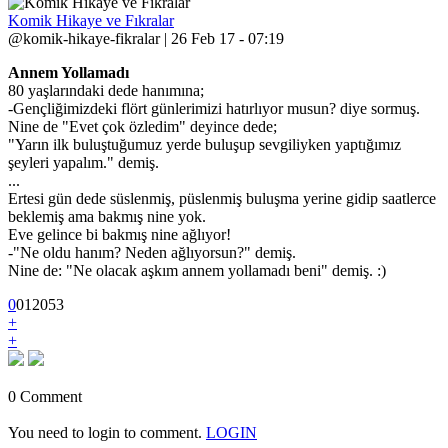
Komik Hikaye ve Fıkralar
@komik-hikaye-fikralar | 26 Feb 17 - 07:19
Annem Yollamadı
80 yaşlarındaki dede hanımına;
-Gençliğimizdeki flört günlerimizi hatırlıyor musun? diye sormuş.
Nine de "Evet çok özledim" deyince dede;
"Yarın ilk buluştuğumuz yerde buluşup sevgiliyken yaptığımız
şeyleri yapalım." demiş.
...
Ertesi gün dede süslenmiş, püslenmiş buluşma yerine gidip saatlerce
beklemiş ama bakmış nine yok.
Eve gelince bi bakmış nine ağlıyor!
-"Ne oldu hanım? Neden ağlıyorsun?" demiş.
Nine de: "Ne olacak aşkım annem yollamadı beni" demiş. :)
0
0
1
2053
+
+
0 Comment
You need to login to comment.
LOGIN