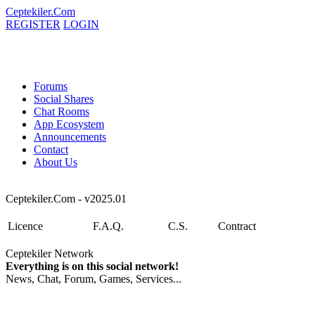
Ceptekiler.Com
REGISTER
LOGIN
Forums
Social Shares
Chat Rooms
App Ecosystem
Announcements
Contact
About Us
Ceptekiler.Com - v2025.01
Licence
F.A.Q.
C.S.
Contract
Ceptekiler Network
Everything is on this social network!
News, Chat, Forum, Games, Services...